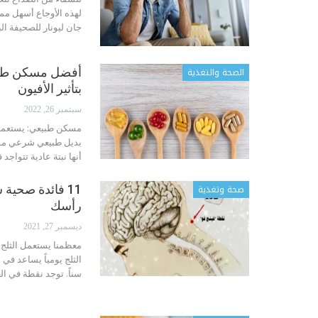
لهذه الأوجاع أسهل مما
جان ليونار للصحيفة البريطا
الصحة والتغذية
أفضل مسكن طبيع
بتأثير الأفيون
سبتمبر 26, 2022
مسكن طبيعي: يستعمل ا
بديل طبيعي شرعي موجو
أنها نبتة عادية تتواج
صحة وتغذية
11 فائدة صحي
رأسك
ديسمبر 27, 2021
معظمنا يستعمل الثلج 
الثلج يومياً يساعد ف
سناً.
توجد نقطة في ال