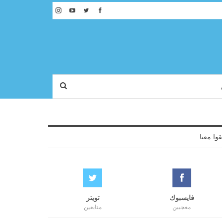
قوا معنا
فايسبوك
تويتر
معجبين
متابعين