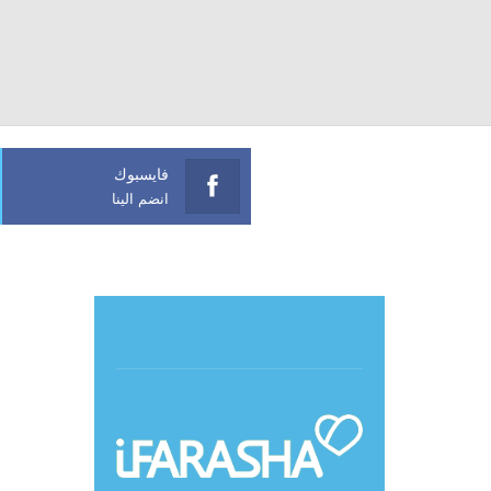
فايسبوك
انضم الينا
حول آي فراشة