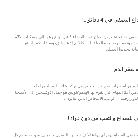
نصفي في 4 دقائق…!
في: بدأتم تشعرون ببوادر نوبة الصداع ؟ قبل أن تهرعوا إلى مسكنات الآلام
الخطرة والتي تقدم راحة مؤقتة، جربوا هذه الحيلة ! لن تكلفكم إلا 4 دقائق، وستفاجئكم النتائج !
بابة لتجذبوا العضلة…
 لفقر الدم
لدم هو اضطراب ينتج عن انخفاض في تركيز خلايا الدم الحمراء أو
 من أهمّ المهام التي يقوم بها الهيموغلوبين هو حمل الأوكسجين إلى الأنسجة.
دوار وفقدان الوعي. الأشخاص الذين يعانون…
 للصداع والتعب من دون دواء !
 دقائق ، سيختفي الصداع دون أي دواء! للأنف فتحتان، اليسرى واليمنى. نحن نستخدم كل