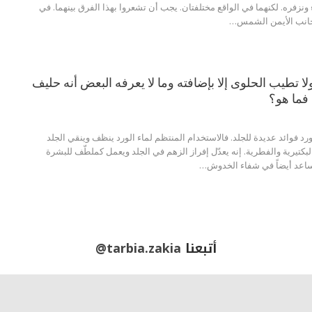
ونزفره. لكنهما في الواقع مختلفتان. يجب أن تشعروا بهذا الفرق بينهما. في
جانب الأيمن الشمس…
ولا تطيب الحلوى إلا بإضافته وما لا يعرفه البعض أنه حليف
فما هو؟
لورد فوائد عديدة للجلد. فالاستخدام المنتظم لماء الورد ينظف وينقي الجلد
لبكتيرية والفطرية. إنه يعدّل إفراز الزهم في الجلد ويعمل كملطّف للبشرة
ساعد أيضاً في شفاء الخدوش…
أتبعنا
@tarbia.zakia