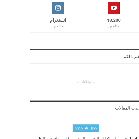
18,200
انستغرام
متابعين
متابعين
ترنا لكم
- الإعلانات -
دث المقالات
جمال بلا حدود