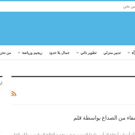
ن نحن
أة
تدبير منزلي
تطوير ذاتي
جمال بلا حدود
ريجيم ورياضة
من نحن
اب
فاء من الصداع بواسطة قلم
دّد أسباب أوجاع الرأس ولهذا السبب يصعب تحديد العلاج المناسب. ولكن الحل