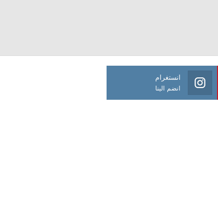
انستغرام
انضم الينا