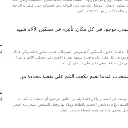
 تظنّون ويمكن التوصّل إليه من دون التوجّه نحو الصيدلية حتى. فسّرت الباحثة
نية إكسبريس Express كيف
…
ي موجود في كل مكان: تأثيره في تسكين الآلام شبيه
لأطباء الأفيون لتسكين آلام مريض السرطان عندما تتطور حالته ولكن هناك
اخ
د في كل مكان ولديه قدرة شبيهة بقدرة الأفيون في تسكين الألم. والفرق
د في كل حديقة . وهي تقدر على تسكين أي ألم..
…
ة ستحدث عندما تضع مكعب الثلج على نقطة محددة من
لوضعه في العصائر ولكن قلة قليلة من الناس يعرفون أن استخدام مكعبات
أح
ي الشفاء وإعادة شحن الجسم بالطاقة ومدّه بها وجعل الشخص يشعر بأنه أصغر
عنق تسمى فينغ فو. هذه النقطة بحسب الطب
…