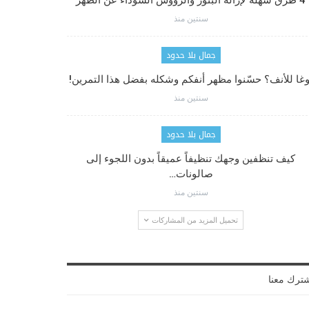
4 طرق سهلة لإزالة البثور والرؤوس السوداء عن الظهر
سنتين منذ
جمال بلا حدود
وغا للأنف؟ حسّنوا مظهر أنفكم وشكله بفضل هذا التمرين!
سنتين منذ
جمال بلا حدود
كيف تنظفين وجهك تنظيفاً عميقاً بدون اللجوء إلى
صالونات…
سنتين منذ
تحميل المزيد من المشاركات
ترك معنا