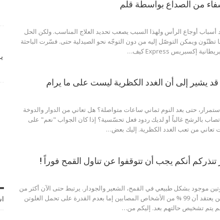
فاء من الصداع بواسطة قلم
ّد أسباب أوجاع الرأس ولهذا السبب يصعب تحديد العلاج المناسب. ولكن الحل
 تظنّون ويمكن التوصّل إليه من دون التوجّه نحو الصيدلية حتى. فسّرت الباحثة
نية إكسبريس Express كيف
…
ي
قد يشير إلى أن الغدد الكظرية ليست على ما يرام
تمرار، حتى بعد النوم ثماني ساعات متواصلة؟ هل تعاني من الدوار والدوخة
ب بالرشح غالباً أو لديك ردود فعل تحسّسية؟ إذا كان الجواب "نعم" على
نت تعاني من تعب الغدد الكظرية. إليك بعض…
gluten هو بروتين موجود بشكل طبيعي في القمح، الشعير والجودار. يرتبط حتى الآن أكثر من
50 مرضاً بالغلوتن. ولكن يعتقد أن 99 % من الأشخاص المصابين إما بعدم القدرة على تحمل الغلوتن
اش
م يتم تشخيص حالتهم بعد. إليكم من…