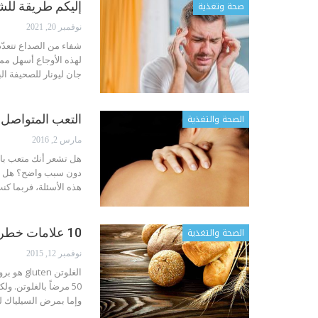
صحة وتغذية
إليكم طريقة للش
نوفمبر 20, 2021
شفاء من الصداع
تتعد
لهذه الأوجاع أسهل مما
جان ليونار للصحيفة البريطا
الصحة والتغذية
التعب المتواصل 
مارس 2, 2016
هل تشعر أنك متعب باس
دون سبب واضح؟ هل تصا
هذه الأسئلة، فربما ك
الصحة والتغذية
10 علامات خطر تنذركم أنكم يجب أن تتوقفوا عن تناول القمح فوراً !
نوفمبر 12, 2015
الغلوتن 
وإما بمرض السيلياك ل