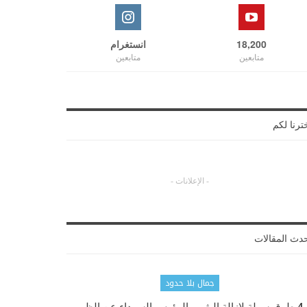
18,200
انستغرام
متابعين
متابعين
ترنا لكم
- الإعلانات -
دث المقالات
جمال بلا حدود