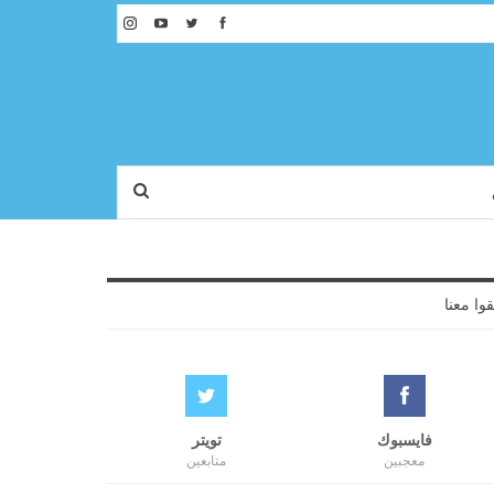
قوا معنا
فايسبوك
تويتر
معجبين
متابعين