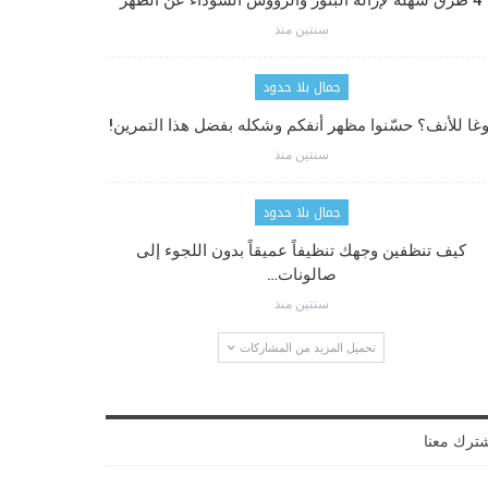
4 طرق سهلة لإزالة البثور والرؤوس السوداء عن الظهر
سنتين منذ
جمال بلا حدود
وغا للأنف؟ حسّنوا مظهر أنفكم وشكله بفضل هذا التمرين!
سنتين منذ
جمال بلا حدود
كيف تنظفين وجهك تنظيفاً عميقاً بدون اللجوء إلى
صالونات…
سنتين منذ
تحميل المزيد من المشاركات
ترك معنا