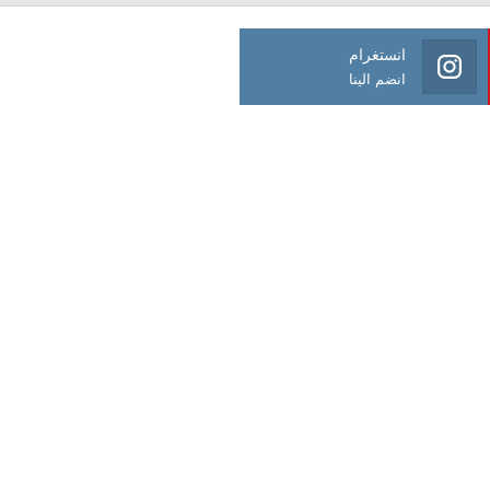
انستغرام
انضم الينا