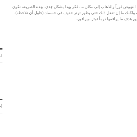
لنهوض فوراً والذهاب إلى مكان ما، فكر بهذا بشكل جدي. بهذه الطريقة تكون
 ولكنك ما إن تفعل ذلك حتى يظهر توتر خفيف في جسمك (حاول أن تلاحظه).
 هدف ما يرافقها دوماً توتر. ويرافق…
اخ
أح