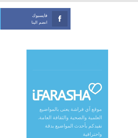
فايسبوك
انضم الينا
حول آي فراشة
موقع آي فراشة يعنى بالمواضيع
العلمية والصحية والثقافة العامة.
نفيدكم بأحدث المواضيع بدقة
واحترافية