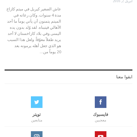
أبريل 2, 2016
عاش الصغير كيريل في ميتم كازاخ
مدة 4 سنوات. وكان رعاته في
الميتم يتمنون أن يأتي يوماً ما أحد
الأهالي فيتبناه. لقد وُلد بدون يده
اليمنى وفي بلاد كازاخستان لا أحد
يريد طفلاً معوّقاً. ولعل هذا السبب
هو الذي جعل أهله يرمونه بعد
20 يوماً من…
ابقوا معنا
فايسبوك
تويتر
معجبين
متابعين