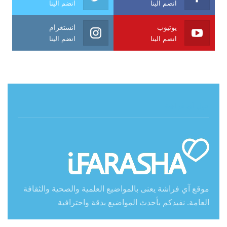
انضم الينا
انضم الينا
يوتيوب
انستغرام
انضم الينا
انضم الينا
حول آي فراشة
موقع آي فراشة يعنى بالمواضيع العلمية والصحية والثقافة
العامة. نفيدكم بأحدث المواضيع بدقة واحترافية