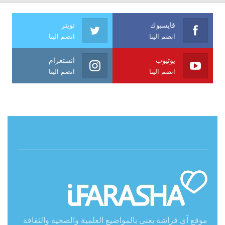
فايسبوك
تويتر
انضم الينا
انضم الينا
يوتيوب
انستغرام
انضم الينا
انضم الينا
حول آي فراشة
موقع آي فراشة يعنى بالمواضيع العلمية والصحية والثقافة