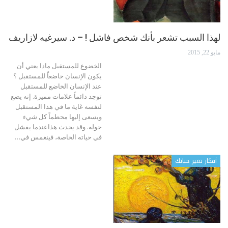
لهذا السبب تشعر بأنك شخص فاشل ! – د. سيرغيه لازاريف
مايو 22, 2015
الخضوع للمستقبل ماذا يعني أن
يكون الإنسان خاضعاً للمستقبل ؟
عند الإنسان الخاضع للمستقبل
توجد دائماً علامات مميزة. إنه يضع
لنفسه غاية ما في هذا المستقبل
ويسعى إليها محطماً كل شيء
حوله. وقد يحدث هذاعندما يفشل
في حياته الخاصة، فينغمس في…
أفكار تغير حياتك