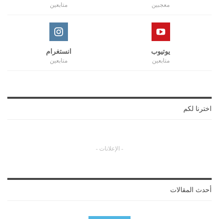
معجبين
متابعين
يوتيوب
انستغرام
متابعين
متابعين
اخترنا لكم
- الإعلانات -
أحدث المقالات