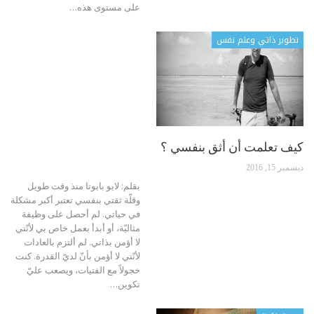
على مستوى هذه…
تطوير ذاتي وعلم نفس
كيف تعلمت أن أثق بنفسي ؟
ديسمبر 15, 2016
بقلم: لايو بابوتا منذ وقت طويل
وقلّة ثقتي بنفسي تعتبر أكبر مشكلة
في حياتي. لم أحصل على وظيفة
مثاليّة، أو أبدأ بعمل خاص بي لأنّني
لا أؤمن بذاتي. لم ألتزم بالعادات
لأنّني لا أؤمن بأنّ لديّ القدرة. كنت
خجولاً مع الفتيات، ويصعب عليّ
تكوين…