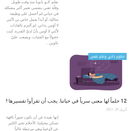
بقلم: لايو بابوتا
منذ وقت طويل
وقلّة ثقتي بنفسي تعتبر أكبر مشكلة
في حياتي.لم أحصل على وظيفة
مثاليّة، أو أبدأ بعمل خاص بي لأنّني
لا أؤمن بذاتي. لم ألتزم بالعادات
لأنّني لا أؤمن بأنّ لديّ القدرة. كنت
خجولاً مع الفتيات، ويصعب عليّ
تكوين
…
تطوير ذاتي وعلم نفس
12 حلماً لها معنى سرياً في حياتنا. يجب أن تقرأوا تفسيرها !
أبريل 28, 2021
إنها بعيدة عن أن تكون صوراً تافهة
تسكن مخيلتنا، الأحلام تخبر الكثير
عن لاوعينا وهي مرتبطة غالباً