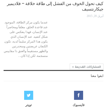
كيف تحول الخوف من الفشل إلى طاقة خلاقة – فلاديمير
جيكارنتسيف
أبريل 20, 2015
عندما يكون مركز الطاقة، الموجود
عند قاعدة الحلق، مغلقاً ومحاصراً
عند الإنسان، فهذا ينعكس على
شكل كتفيه. عند الإنسان الذي
يكون هذا المركز سليماً لديه، تكون
الكتفان عريضتين ومنحدرتين
والظهر مستقيماً والعنق ذا مقاييس
منسجمة. لكن إذا كان…
المشاركات القديمة
ابقوا معنا
فايسبوك
تويتر