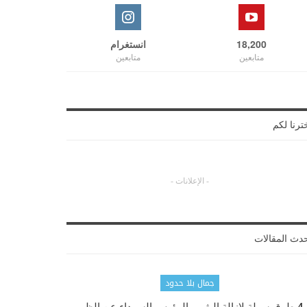
18,200
انستغرام
متابعين
متابعين
ترنا لكم
- الإعلانات -
دث المقالات
جمال بلا حدود