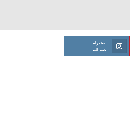
انستغرام
انضم الينا