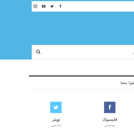
قوا معنا
فايسبوك
تويتر
معجبين
متابعين