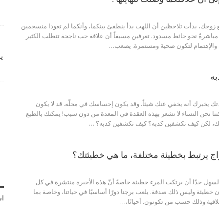
زوجك، بدأت تلاحظين أن اللهب بدأ ينطفئ بينكما، وأنكما لم تعودا منسجمين
ه مباشرةً نحو حائط مسدود. تعرفين مسبقاً أن علاقة حب ناجحة تتطلب الكثير
 والإهتمام لتكون صحية ومستمرة. يصعب
…
ي
به
يخبرك أنه يخفي عنك شيئاً. وقد يكون إحساسك في محلّه. قد لا يكون
كننا نحن النساء لا نشعر بهذه العقدة في المعدة من دون سبب! يمكنك بالطبع
ك، لكن كيف تكشفين كذبه؟
كيف تكشفين كذبه؟
…
راج يرتبط بخطيئة مختلفة، ما هي خطيئتك؟
سهل جدًا أن يرتكب المرء خطيئة خاصةً أنّ هذه الأخيرة منتشرة في كل
 خطيئة وليس ذلك صدفة. يلعب برجنا دورًا أساسيًا في حياتنا، وخاصة بما
اش
أخلاقية وذلك حسب من تكونون.
أحيانًا،
…