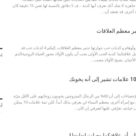
أنا تقريباً جاهزة: لا شك أنك تعرف أنها كذبة… ف 5 دقائق بالنسبة لها تعني 15 دقيقة.كان
 أخرى. قد تعتقد أن
…
هناك اعتقادات خاطئة وأوهام و كذبات حب نتوارثها تدمر معظم العلاقات. إليكم 4 كذبات حب قد
ل علاقتكما:
كذبة الحب الأولى
يجب أن يكون الأولاد محور الحياة الزوجيةالذي
اخ
لأحيان. يصبح الأولاد مصب
…
الخيانة الزوجية: شير الإحصاءات إلى أن 60% من الرجال المتزوجين يخونون زوجاتهم على الأقل مرّة
واحدة، فيقيمون علاقة مع إمرأة أخرى. معظم النساء لن يعرفن بذلك أبداً. لكن ثمة علامات 10 يمكن
أح
انته. تعرّفي عليها لتعرفي إن كان
…