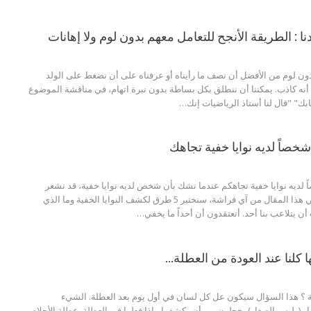
نا : الطريقة الأنجح للتعامل معهم بدون لوم ولا إهانات
ون لوم من الأفضل أن نصف ما رأيناه أو عرفناه على أن نضغط على الولد
ى أنه كاذب. يمكننا أن ننطلق بكل بساطة بدون نبرة اتهام، في مناقشة الموضوع
ابك" "قال لنا أستاذ الرياضيات إنك…
 لديه نوايا خفية تجاهكم عندما نشك بأن شخص لديه نوايا خفية، قد نشعر
بالقلق من مواجهته. في هذا المقال من آي فراشة، سنختبر 5 طرق لكشف النوايا الخفية وما الذي
أن يتلاعب بنا أحد. أتعتقدون أن أحداً ما يخفي…
ها كلنا عند العودة من العطلة…
لة ؟ هذا السؤال سيكون عل كل لسان في أول يوم بعد العطلة. الشيء
 (وليس الصغار) يخجلون من أن يكشفوا ماذا فعلوا في العطلة. عطلة الأحلام،