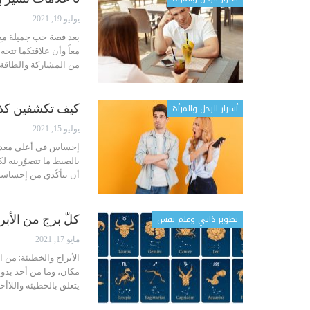
يوليو 19, 2021
بعد قصة حب جميلة مع 
معاً وأن علاقتكما تتج
من المشاركة والطاقة
أسرار الرجل والمرأة
كيف تكشفين كذ
يوليو 15, 2021
إحساس في أعلى معدتك 
بالضبط ما تتصوّرينه ل
أن تتأكّدي من إحساس
تطوير ذاتي وعلم نفس
كلّ برج من الأب
مايو 17, 2021
الأبراج والخطيئة:
من ال
مكان، وما من أحد بدون
يتعلق بالخطيئة واللا