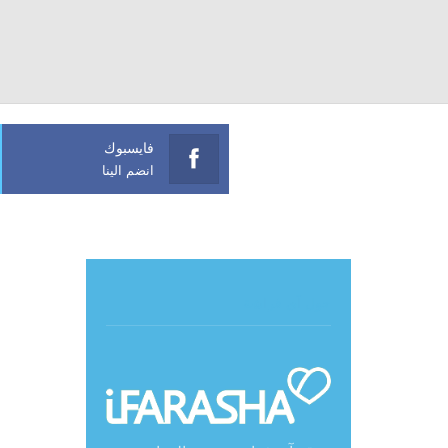
فايسبوك
انضم الينا
حول آي فراشة