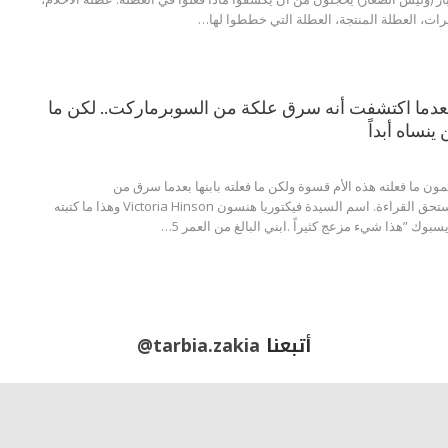
مرات، العطلة المنتجة، العطلة التي خططوا لها…
 بعدما اكتشفت أنه سرق علكة من السوبرماركت.. لكن ما
ينساه أبداً
ن ما فعلته هذه الأم قسوة ولكن ما فعلته بابنها بعدما سرق من
السوبرماركت علكة يستحق القراءة. اسم السيدة فيكتوريا هنسون Victoria Hinson وهذا ما كتبته
بوك ”هذا شيء مزعج كثيراً .ابني البالغ من العمر 5…
أتبعنا
@tarbia.zakia