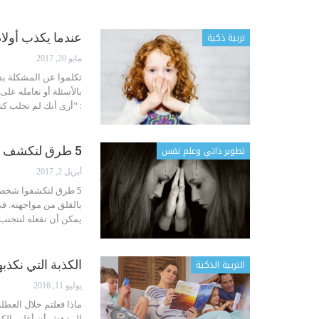
تربية ذكية
عندما يكذب أولاد
مايو 20, 2017
تكلموا عن المشكلة بد
بالأسئلة أو نعامله عل
: "أرى أنك لم تجلب كت
تطوير ذاتي وعلم نفس
5 طرق لتكشف شخصاً لديه نوايا خفية تجاهك
أبريل 2, 2017
5 طرق لتكشفوا شخصاً
يمكن أن نفعله لنتجنب 
التربية الذكية
الكذبة التي نكذب
يوليو 11, 2016
ماذا فعلتم خلال العط
المدهش أن أغلب الكبار