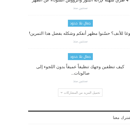
4 طرق سهلة لإزالة البثور والرؤوس السوداء عن الظهر
سنتين منذ
جمال بلا حدود
وغا للأنف؟ حسّنوا مظهر أنفكم وشكله بفضل هذا التمرين!
سنتين منذ
جمال بلا حدود
كيف تنظفين وجهك تنظيفاً عميقاً بدون اللجوء إلى
صالونات…
سنتين منذ
تحميل المزيد من المشاركات
ترك معنا