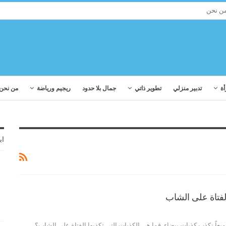
ن نحن
أة
تدبير منزلي
تطوير ذاتي
جمال بلا حدود
ريجيم ورياضة
من نحن
اب
جميعاً نكذب كذبات بيضاء. فما هي الكذبات التي تكذبها الفتاة على الشاب؟