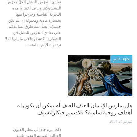
تفادي التعرّض للنشل الكلّ معرّض
للنشل وكثيرون قد اختبروا هذه
التجربة القاسية وخرجوا منها
بخسارة مادية ومعنويّة إن لم يكن
جسديّة أيضاً. ثمة طرق تساعدكم
على تفادي التعرّض للنشل في
الشوارع. اكتشفوها في ما يلي! 1. لا
ترتدوا ملابس ملفتة…
تطوير ذاتي
هل يمارس الإنسان العنف للعنف أم يمكن أن تكون له
أهداف روحية سامية؟ فلاديمير جيكارنتسيف
فبراير 24, 2014
ذات مرة جاء إلى معلم الفنون
القتالية الصينية العجوز تلميذ