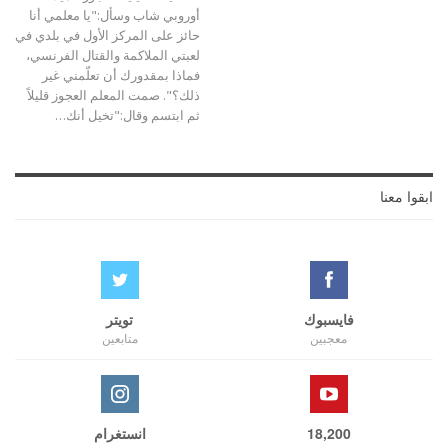
أوروبي شاب وسأل:"يا معلمي أنا
حائز على المركز الأول في بلدي في
لعبتي الملاكمة والقتال الفرنسي،
فماذا بمقدورك أن تعلّمني غير
ذلك؟". صمت المعلم العجوز قليلاً
ثم ابتسم وقال:"تخيل أنك…
ابقوا معنا
فايسبوك
تويتر
معجبين
متابعين
18,200
انستغرام