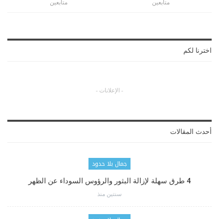
متابعين
متابعين
اخترنا لكم
- الإعلانات -
أحدث المقالات
جمال بلا حدود
4 طرق سهلة لإزالة البثور والرؤوس السوداء عن الظهر
سنتين منذ