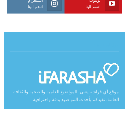
انضم الينا
انضم الينا
حول آي فراشة
موقع آي فراشة يعنى بالمواضيع العلمية والصحية والثقافة
العامة. نفيدكم بأحدث المواضيع بدقة واحترافية