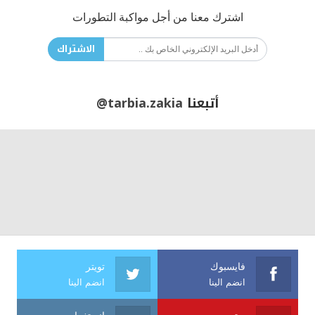
اشترك معنا من أجل مواكبة التطورات
الاشتراك
أتبعنا
@tarbia.zakia
فايسبوك
تويتر
انضم الينا
انضم الينا
يوتيوب
انستغرام