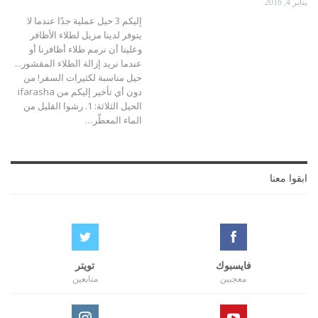
يناير 4, 2016
إليكم 3 حيل عملية جدًا عندما لا
يتوفر لدينا مزيل لطلاء الأظافر
وعلينا أن نرمم طلاء أظافرنا أو
عندما نريد إزالة الطلاء المقشور...
حيل مناسبة لكثيرات السفر! من
دون أي تأخير إليكم من ifarasha
الحيل الثلاثة: 1. رشوا القليل من
الماء المعطّر…
ابقوا معنا
فايسبوك
تويتر
معجبين
متابعين