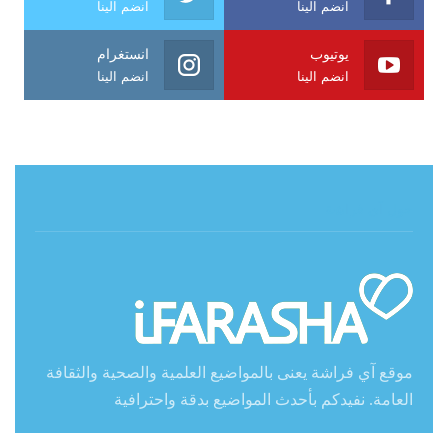
انضم الينا
انضم الينا
يوتيوب
انستغرام
انضم الينا
انضم الينا
حول آي فراشة
موقع آي فراشة يعنى بالمواضيع العلمية والصحية والثقافة
العامة. نفيدكم بأحدث المواضيع بدقة واحترافية