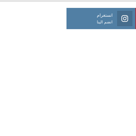
انستغرام
انضم الينا