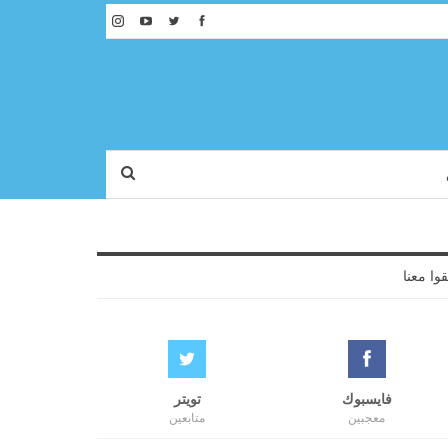
قوا معنا
فايسبوك
تويتر
معجبين
متابعين