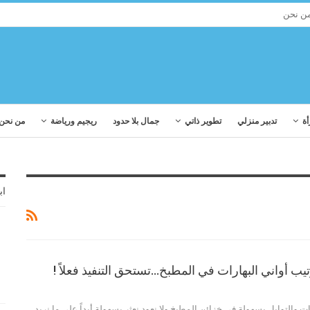
ن نحن
أة
تدبير منزلي
تطوير ذاتي
جمال بلا حدود
ريجيم ورياضة
من نحن
اب
يب أواني البهارات في المطبخ…تستحق التنفيذ فعلاً !
ت والتوابل بسهولة في خزائن المطبخ ولا نعود نعثر بسهولة أبداً على ما نريد...