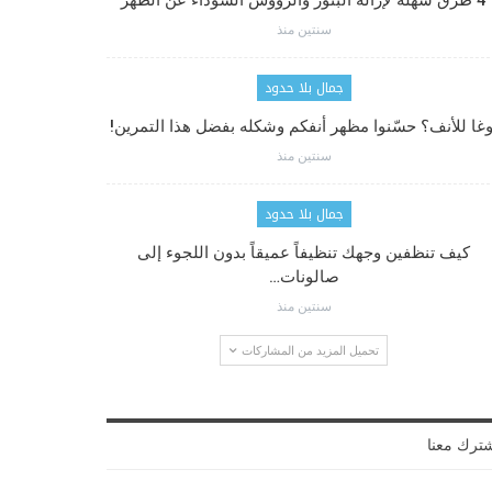
4 طرق سهلة لإزالة البثور والرؤوس السوداء عن الظهر
سنتين منذ
جمال بلا حدود
وغا للأنف؟ حسّنوا مظهر أنفكم وشكله بفضل هذا التمرين!
سنتين منذ
جمال بلا حدود
كيف تنظفين وجهك تنظيفاً عميقاً بدون اللجوء إلى
صالونات…
سنتين منذ
تحميل المزيد من المشاركات
ترك معنا