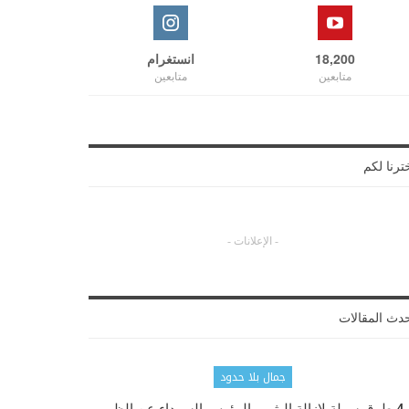
18,200
انستغرام
متابعين
متابعين
ترنا لكم
- الإعلانات -
دث المقالات
جمال بلا حدود