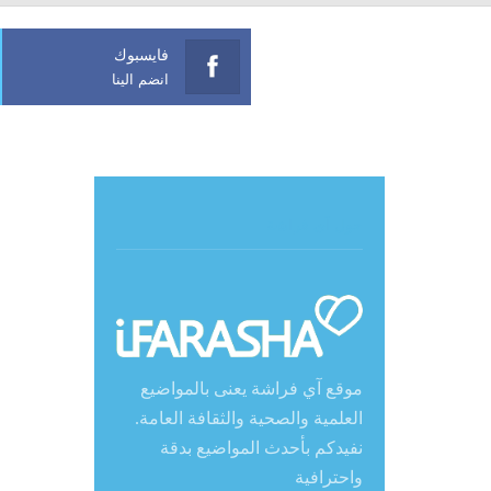
فايسبوك
انضم الينا
حول آي فراشة
موقع آي فراشة يعنى بالمواضيع
العلمية والصحية والثقافة العامة.
نفيدكم بأحدث المواضيع بدقة
واحترافية