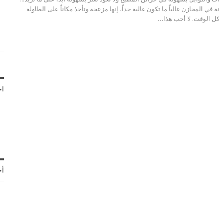
 في المخازن غالباً ما تكون غالية جداً، إنها مزعجة وتأخذ مكاناً على الطاولة
كل الوقت. لا أحب هذا…
اخ
أح