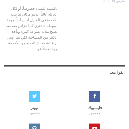
مارس 19, 2017
بالنسبة للنساء خصوصاً، أو لكل
العائلة غالباً، تدبير مكان لترتيب
الأحذية في المنزل ليس أبداً مهمة
بسيطة. نشتري كلنا خزائن ضخمة،
تصبح ملآنة بسرعة كبيرة وتأخذ
الكثير من المساحة. لكن نينا، وهي
برتغالية تمتلك العديد من الأحذية،
وجدت حلاً هو،…
ابقوا معنا
فايسبوك
تويتر
معجبين
متابعين