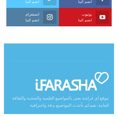
انضم الينا
انضم الينا
يوتيوب
انستغرام
انضم الينا
انضم الينا
حول آي فراشة
موقع آي فراشة يعنى بالمواضيع العلمية والصحية والثقافة
العامة. نفيدكم بأحدث المواضيع بدقة واحترافية