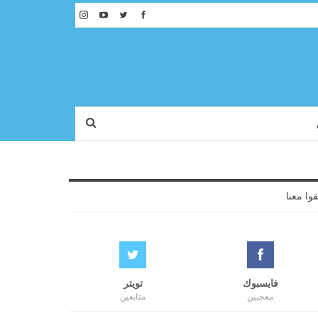
قوا معنا
فايسبوك
تويتر
معجبين
متابعين