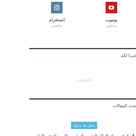
يوتيوب
انستغرام
متابعين
متابعين
ترنا لكم
- الإعلانات -
دث المقالات
جمال بلا حدود