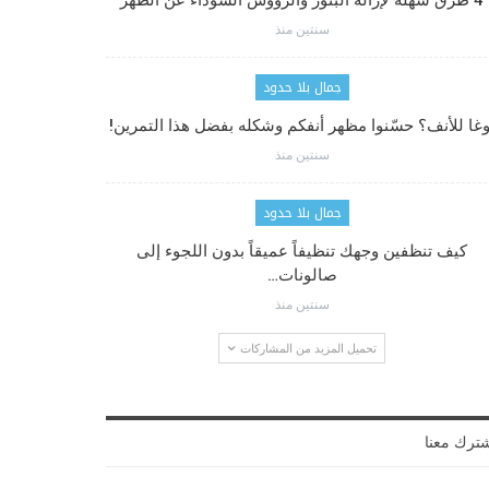
4 طرق سهلة لإزالة البثور والرؤوس السوداء عن الظهر
سنتين منذ
جمال بلا حدود
وغا للأنف؟ حسّنوا مظهر أنفكم وشكله بفضل هذا التمرين!
سنتين منذ
جمال بلا حدود
كيف تنظفين وجهك تنظيفاً عميقاً بدون اللجوء إلى
صالونات…
سنتين منذ
تحميل المزيد من المشاركات
ترك معنا