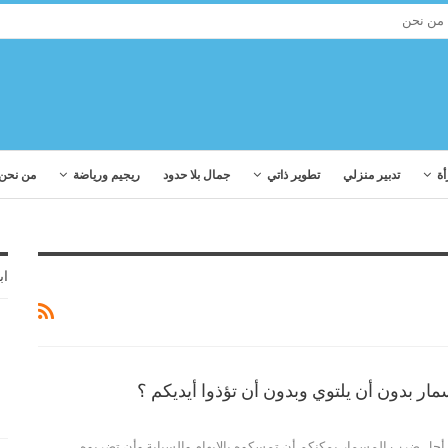
من نحن
أة
تدبير منزلي
تطوير ذاتي
جمال بلا حدود
ريجيم ورياضة
من نحن
اب
ار بدون أن يلتوي وبدون أن تؤذوا أيديكم ؟
ن أجل ضرب المسمار يمكنكم أن تمسكوه بالإبهام والسبابة وأن تضربوه