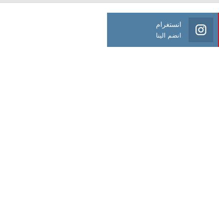
انستغرام
انضم الينا