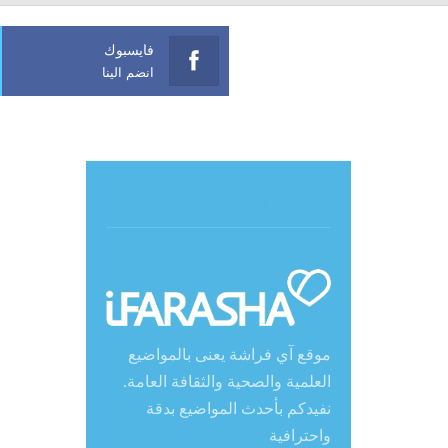
فايسبوك
انضم الينا
حول آي فراشة
موقع آي فراشة يعنى بالمواضيع
العلمية والصحية والثقافة العامة.
نفيدكم بأحدث المواضيع بدقة
واحترافية