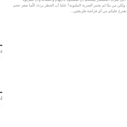
 ولكن من منّا لم يختبر الضربة الملتوية؟ علمًا أن الخطر يزداد كلّما صغر حجم
نقترح عليكم من آي فراشة طريقتَين…
اخ
أح