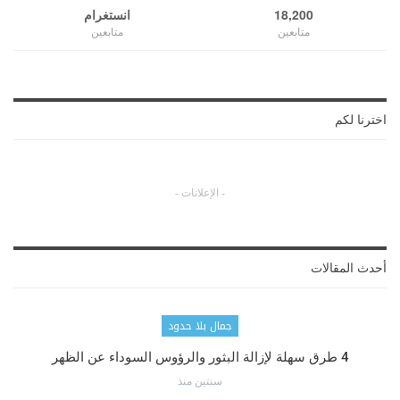
18,200
انستغرام
متابعين
متابعين
اخترنا لكم
- الإعلانات -
أحدث المقالات
جمال بلا حدود
4 طرق سهلة لإزالة البثور والرؤوس السوداء عن الظهر
سنتين منذ