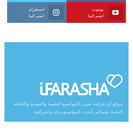
يوتيوب
انستغرام
انضم الينا
انضم الينا
حول آي فراشة
موقع آي فراشة يعنى بالمواضيع العلمية والصحية والثقافة
العامة. نفيدكم بأحدث المواضيع بدقة واحترافية