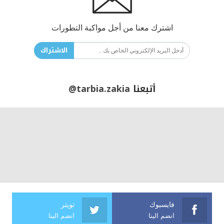
اشترك معنا من أجل مواكبة التطورات
الاشتراك
أتبعنا
@tarbia.zakia
فايسبوك
تويتر
انضم الينا
انضم الينا