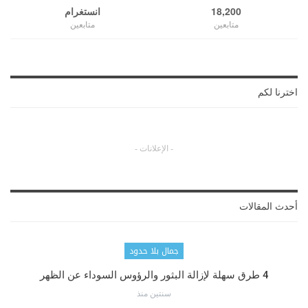
18,200
انستغرام
متابعين
متابعين
اخترنا لكم
- الإعلانات -
أحدث المقالات
جمال بلا حدود
4 طرق سهلة لإزالة البثور والرؤوس السوداء عن الظهر
سنتين منذ