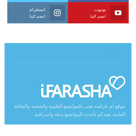
يوتيوب
انستغرام
انضم الينا
انضم الينا
حول آي فراشة
موقع آي فراشة يعنى بالمواضيع العلمية والصحية والثقافة
العامة. نفيدكم بأحدث المواضيع بدقة واحترافية