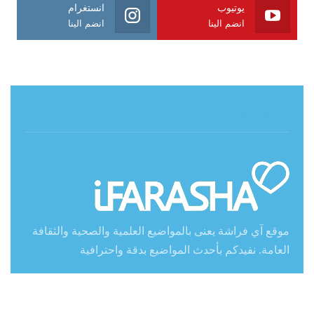
يوتيوب
انستغرام
انضم الينا
انضم الينا
حول آي فراشة
موقع آي فراشة يعنى بالمواضيع العلمية والصحية والثقافة
العامة. نفيدكم بأحدث المواضيع بدقة واحترافية