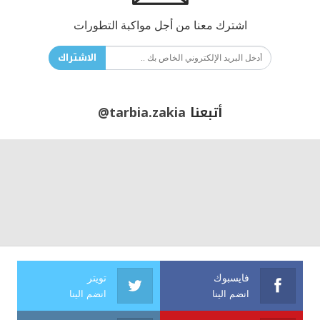
اشترك معنا من أجل مواكبة التطورات
الاشتراك
أتبعنا
@tarbia.zakia
فايسبوك
تويتر
انضم الينا
انضم الينا