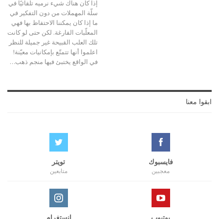
إذا كان هناك شيء نرميه تلقائيًا في
سلّة المهملات من دون التفكير في
ما إذا كان يمكننا الاحتفاظ بها فهي
المعلّبات الفارغة. لكن حتى لو كانت
تلك العلب القبيحة غير جميلة للنظر
اعلموا أنها تتمتّع بإمكانيات معيّنة!
في الواقع يختبئ فيها منجم ذهب…
ابقوا معنا
فايسبوك
تويتر
معجبين
متابعين
يوتيوب
انستغرام