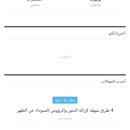
متابعين
متابعين
اخترنا لكم
- الإعلانات -
أحدث المقالات
جمال بلا حدود
4 طرق سهلة لإزالة البثور والرؤوس السوداء عن الظهر
سنتين منذ