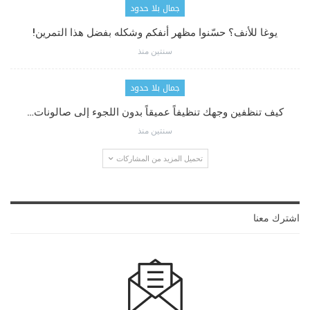
جمال بلا حدود
يوغا للأنف؟ حسّنوا مظهر أنفكم وشكله بفضل هذا التمرين!
سنتين منذ
جمال بلا حدود
كيف تنظفين وجهك تنظيفاً عميقاً بدون اللجوء إلى صالونات…
سنتين منذ
تحميل المزيد من المشاركات
اشترك معنا