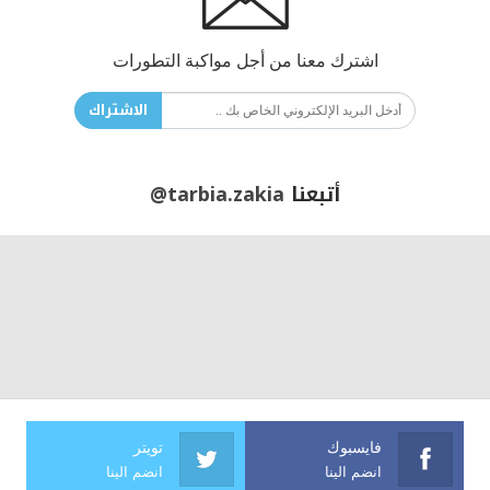
اشترك معنا من أجل مواكبة التطورات
الاشتراك
أتبعنا
@tarbia.zakia
فايسبوك
تويتر
انضم الينا
انضم الينا