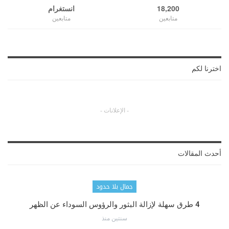
18,200
انستغرام
متابعين
متابعين
اخترنا لكم
- الإعلانات -
أحدث المقالات
جمال بلا حدود
4 طرق سهلة لإزالة البثور والرؤوس السوداء عن الظهر
سنتين منذ