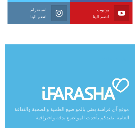
يوتيوب
انستغرام
انضم الينا
انضم الينا
حول آي فراشة
موقع آي فراشة يعنى بالمواضيع العلمية والصحية والثقافة
العامة. نفيدكم بأحدث المواضيع بدقة واحترافية