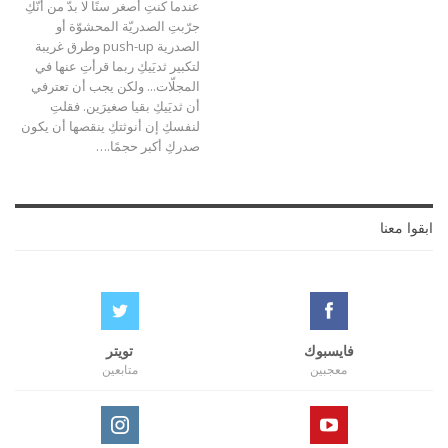
عندما كنتِ أصغر سنًا لا بدّ من أنّكِ
جرّبتِ الصدريّة المحشوّة أو
الصدرية push-up وطرق غريبة
لتكبير ثديَيكِ ربما قرأتِ عنها في
المجلّات... ولكن يجب أن تعترفي
أن ثديَيكِ بقيا صغيرَين. فقلتِ
لنفسكِ إن أنوثتكِ ينقصها أن يكون
صدركِ أكبر حجمًا.…
ابقوا معنا
فايسبوك
تويتر
معجبين
متابعين