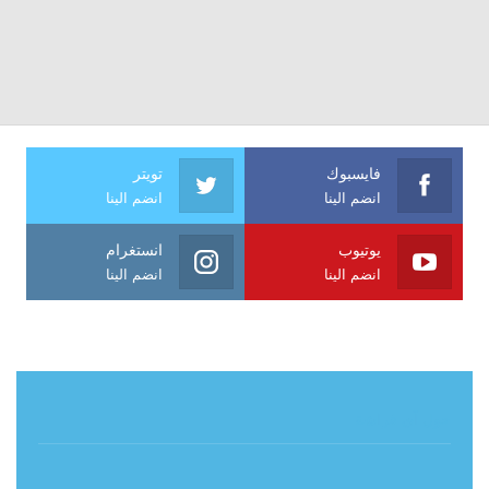
فايسبوك
تويتر
انضم الينا
انضم الينا
يوتيوب
انستغرام
انضم الينا
انضم الينا
حول آي فراشة