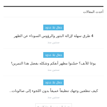
أحدث المقالات
جمال بلا حدود
4 طرق سهلة لإزالة البثور والرؤوس السوداء عن الظهر
سنتين منذ
جمال بلا حدود
يوغا للأنف؟ حسّنوا مظهر أنفكم وشكله بفضل هذا التمرين!
سنتين منذ
جمال بلا حدود
كيف تنظفين وجهك تنظيفاً عميقاً بدون اللجوء إلى صالونات…
سنتين منذ
تحميل المزيد من المشاركات