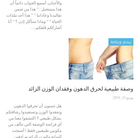
والأجبان، أسمع الجواب دائماً أن
هذا مستحيل : " هذا من ضمن
تقاليدنا وعاداتنا " " هذا أحد ملذات
الحياة " " وماذا سنأكل إذن ؟ " أنا
أشارككم قلقكم،…
ريجيم ورياضة
وصفة طبيعية لحرق الدهون وفقدان الوزن الزائد
يونيو 16, 2016
هل تتمنون أن تحرقوا الدهون
وتفقدوا الوزن وتستعيدوا رشاقتكم
بشكل طبيعي ؟ اكتشفوا معنا من
آي فراشة الوصفة التي تتألف من
مكونين طبيعيين فقط ! أصبحت
البدانة والوزن الزائد مرادفين