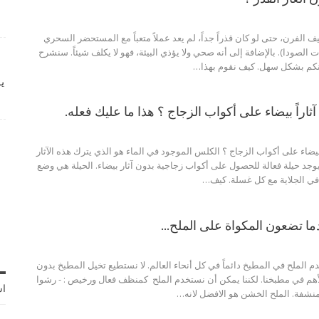
ف الفرن، حتى لو كان قذراً جداً، لم يعد عملاً متعباً مع المستحضر السحري
ات الصودا). بالإضافة إلى أنه صحي ولا يؤذي البيئة، فهو لا يكلف شيئاً. سنشرح
نكم بشكل سهل. كيف نقوم بهذا…
ي
آثاراً بيضاء على أكواب الزجاج ؟ هذا ما عليك فعله.
 بيضاء على أكواب الزجاج ؟ الكلس الموجود في الماء هو الذي يترك هذه الآثار
، يوجد حيلة فعالة للحصول على أكواب زجاجية بدون آثار بيضاء. الحيلة هي وضع
في الجلاية مع كل غسلة. كيف…
ما تضعون المكواة على الملح…
 الملح في المطبخ دائماً في كل أنحاء العالم. لا نستطيع تخيل المطبخ بدون
لأهم في مطبخنا. لكننا يمكن أن نستخدم الملح كمنظف فعال ورخيص : - رشوا
اش
منشفة. الملح الخشن هو الافضل لانه…