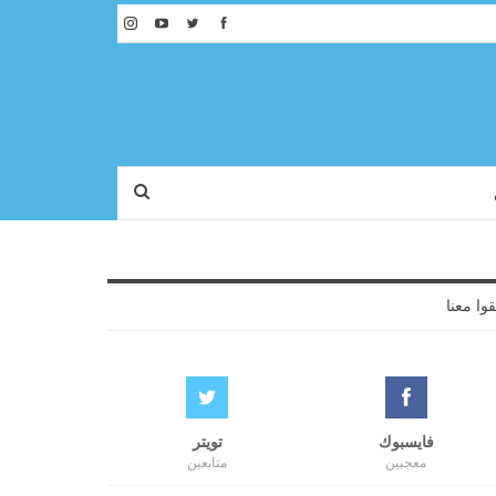
قوا معنا
فايسبوك
تويتر
معجبين
متابعين