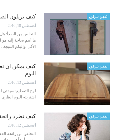
تدبير منزلي
كيف تزيلون الص
أغسطس 18, 2016
التخلص من الصدأ: هل أن
ما أنتم بحاجة إليه هو 
الأقل. وإليكم النتيجة : ك
تدبير منزلي
كيف يمكن ان تعيد
اليوم
أغسطس 13, 2016
لوح التقطيع: سيدتي ل
اشتريته اليوم انظري ا
تدبير منزلي
كيف نطرد رائحة 
أغسطس 12, 2016
التخلص من رائحة العفن
يحدث أيضاً في خزائن ا