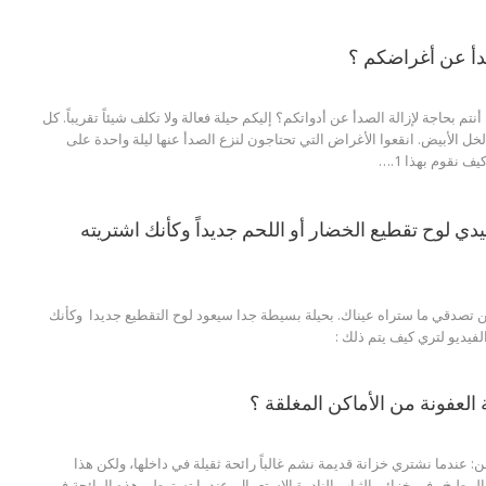
دأ عن أغراضكم ؟
تم بحاجة لإزالة الصدأ عن أدواتكم؟ إليكم حيلة فعالة ولا تكلف شيئاً تقريباً. كل
الخل الأبيض. انقعوا الأغراض التي تحتاجون لنزع الصدأ عنها ليلة واحدة على
يف نقوم بهذا 1.…
ي لوح تقطيع الخضار أو اللحم جديداً وكأنك اشتريته
ن تصدقي ما ستراه عيناك. بحيلة بسيطة جدا سيعود لوح التقطيع جديدا وكأنك
لفيديو لتري كيف يتم ذلك :
العفونة من الأماكن المغلقة ؟
: عندما نشتري خزانة قديمة نشم غالباً رائحة ثقيلة في داخلها، ولكن هذا
لمطبخ وفي خزائن الثياب النادرة الاستعمال. عندما تستوطن هذه الرائحة في