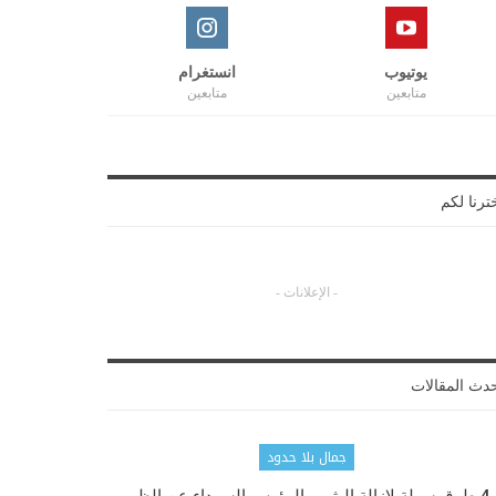
يوتيوب
انستغرام
متابعين
متابعين
ترنا لكم
- الإعلانات -
دث المقالات
جمال بلا حدود