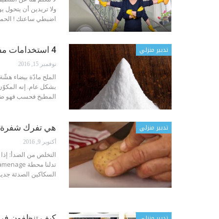
ولا تريدين أن يتحول 
اضبطي ساعتك ! الحمام - 10 دقائق رشي بالسبراي المسا
تدبير منزلي
4 استخدامات مفيدة للملح في المنزل لم تخطر ببالكم من قبل !
نوفمبر 15, 2016
الملح مادّة بيضاء هش
بشكل عام. إنه المكوّن
المطبخ فحسب فهو ضرو
تدبير منزلي
هي تفرك شفرة ال
أكتوبر 9, 2016
التخلص من الصدأ: إذا 
السكاكين الصدئة جديد
تدبير منزلي
كيف تنظفون فرن 