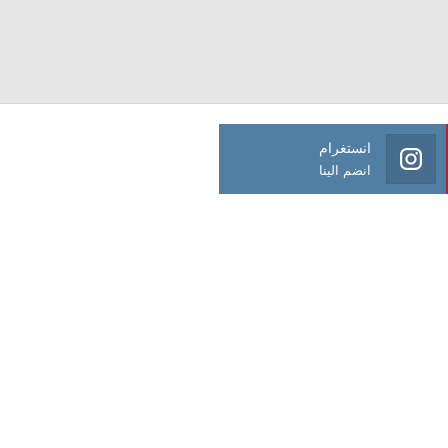
انستغرام
انضم الينا