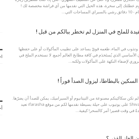
يوم عطلتك إلى سخرة، هذه الحيل التي نقدمها من آي فراشة مخصصة لك !
حات التي…
ّة وتذوب في الماء، طعمه قويّ يساعد على تطييب المأكولات أو على حفظها
 الأساسي الذي يُستَخدَم في كافة مطابخ العالم أجمع. لا نستخدم الملح في
اخ
ري لإضفاء النكهة على المأكولات ولكنه…
سكين بالبطاطا، ليزول الصدأ فوراً !
لم تكن سكاكينكم مصنوعة من التيتانيوم أو السيراميك، يمكن للصدأ أن يضرّها.
تدلنا محطة Shivamenage على يوتيوب على حيلة بسيطة نقدمها لكم من موقع ifarasha تعيد
أح
ةً في وقت قصير! أمر كالسحر! كيفية…
الغاز القذر ؟