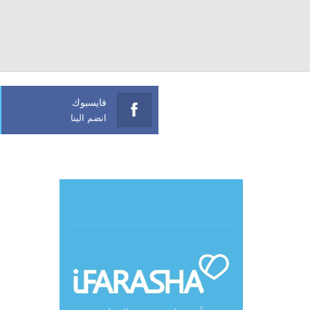
فايسبوك
انضم الينا
حول آي فراشة