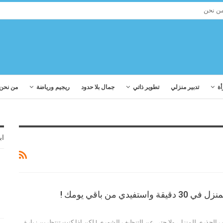
ن نحن
أة
تدبير منزلي
تطوير ذاتي
جمال بلا حدود
ريجيم ورياضة
من نحن
اب
تفيدي من باقي يومك !
يف الجذري للمنزل، ولا حتى عن التنظيف الشهري ! لكن إذا كنت تنتظرين زيارة