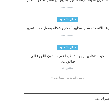
4 طرق سهلة لإزالة البثور والرؤوس السوداء عن الظهر
سنتين منذ
جمال بلا حدود
وغا للأنف؟ حسّنوا مظهر أنفكم وشكله بفضل هذا التمرين!
سنتين منذ
جمال بلا حدود
كيف تنظفين وجهك تنظيفاً عميقاً بدون اللجوء إلى
صالونات…
سنتين منذ
تحميل المزيد من المشاركات
ترك معنا