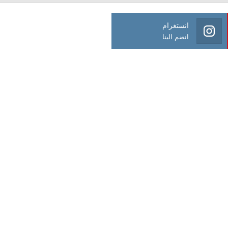
انستغرام
انضم الينا