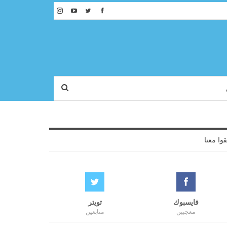
قوا معنا
فايسبوك
تويتر
معجبين
متابعين