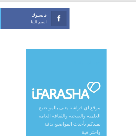
فايسبوك
انضم الينا
حول آي فراشة
موقع آي فراشة يعنى بالمواضيع
العلمية والصحية والثقافة العامة.
نفيدكم بأحدث المواضيع بدقة
واحترافية