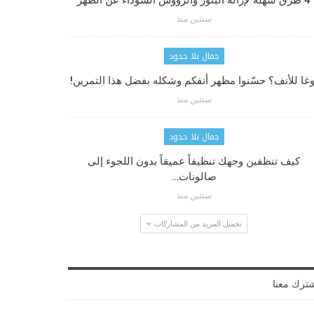
4 طرق سهلة لإزالة البثور والرؤوس السوداء عن الظهر
سنتين منذ
جمال بلا حدود
وغا للأنف؟ حسّنوا مظهر أنفكم وشكله بفضل هذا التمرين!
سنتين منذ
جمال بلا حدود
كيف تنظفين وجهك تنظيفاً عميقاً بدون اللجوء إلى
صالونات…
سنتين منذ
تحميل المزيد من المشاركات
ترك معنا