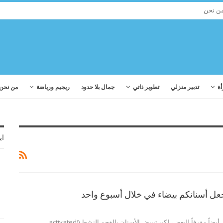
ن نحن
أة
تدبير منزلي
تطوير ذاتي
جمال بلا حدود
ريجيم ورياضة
من نحن
اب
ل أسنانكم بيضاء في خلال أسبوع واحد
قد يبدو هذا غريباً وحتى أيضاً مقرفاً للبعض، لكن تبييض الأسنان بالفحم النشط ((activated