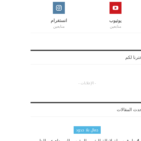
يوتيوب
انستغرام
متابعين
متابعين
ترنا لكم
- الإعلانات -
دث المقالات
جمال بلا حدود