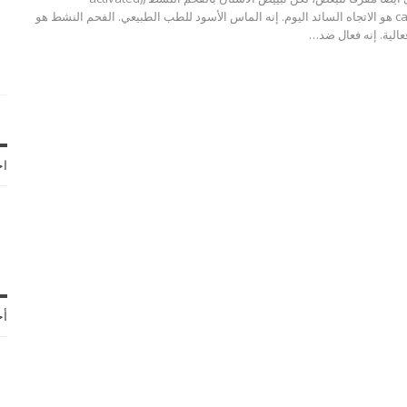
carbon,carbon active هو الاتجاه السائد اليوم. إنه الماس الأسود للطب الطبيعي. الفحم النشط هو
فعالية. إنه فعال ضد…
اخ
أح