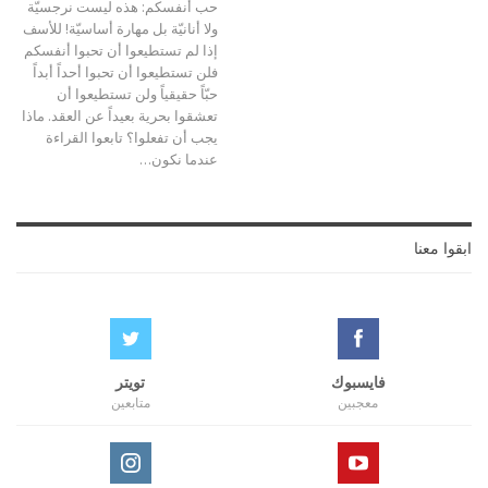
حب أنفسكم: هذه ليست نرجسيّة
ولا أنانيّة بل مهارة أساسيّة! للأسف
إذا لم تستطيعوا أن تحبوا أنفسكم
فلن تستطيعوا أن تحبوا أحداً أبداً
حبّاً حقيقياً ولن تستطيعوا أن
تعشقوا بحرية بعيداً عن العقد. ماذا
يجب أن تفعلوا؟ تابعوا القراءة
عندما نكون
…
ابقوا معنا
فايسبوك
تويتر
معجبين
متابعين