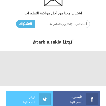
اشترك معنا من أجل مواكبة التطورات
الاشتراك
أتبعنا
@tarbia.zakia
فايسبوك
تويتر
انضم الينا
انضم الينا