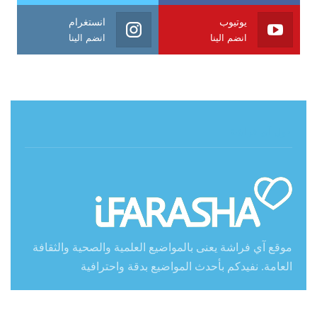
يوتيوب
انستغرام
انضم الينا
انضم الينا
حول آي فراشة
موقع آي فراشة يعنى بالمواضيع العلمية والصحية والثقافة
العامة. نفيدكم بأحدث المواضيع بدقة واحترافية