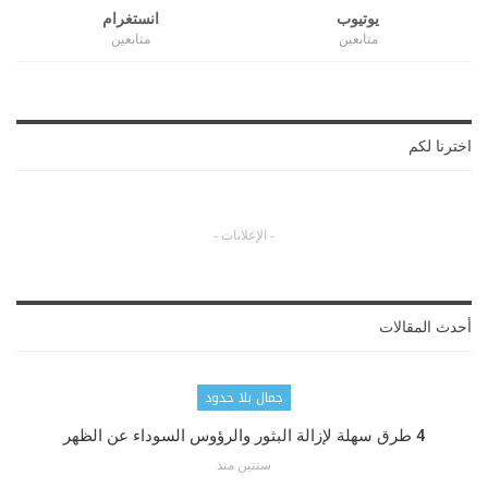
يوتيوب
انستغرام
متابعين
متابعين
اخترنا لكم
- الإعلانات -
أحدث المقالات
جمال بلا حدود
4 طرق سهلة لإزالة البثور والرؤوس السوداء عن الظهر
سنتين منذ