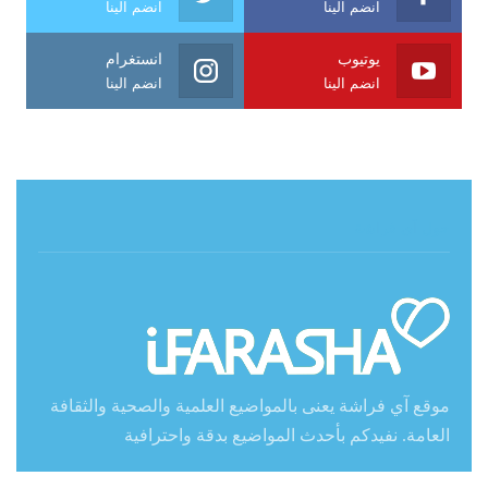
انضم الينا
انضم الينا
يوتيوب
انستغرام
انضم الينا
انضم الينا
حول آي فراشة
موقع آي فراشة يعنى بالمواضيع العلمية والصحية والثقافة
العامة. نفيدكم بأحدث المواضيع بدقة واحترافية