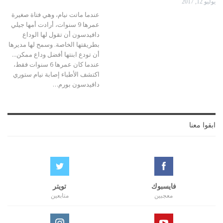
يوليو 12, 2017
عندما ماتت نيام، وهي فتاة صغيرة
عمرها 9 سنوات، أرادت أمها جيلي
دافيدسون أن تقول لها الوداع
بطريقتها الخاصة. وسمح لها مديرها
أن تودع ابنتها أفضل وداع ممكن...
عندما كان عمرها 6 سنوات فقط،
اكتشف الأطباء إصابة نيام ستوري
دافيدسون بورم…
ابقوا معنا
فايسبوك
تويتر
معجبين
متابعين