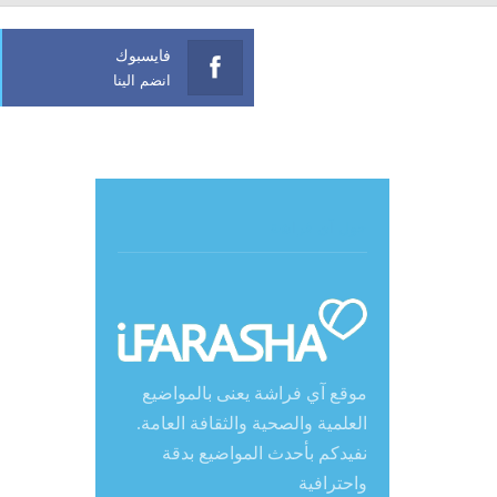
فايسبوك
انضم الينا
حول آي فراشة
موقع آي فراشة يعنى بالمواضيع
العلمية والصحية والثقافة العامة.
نفيدكم بأحدث المواضيع بدقة
واحترافية