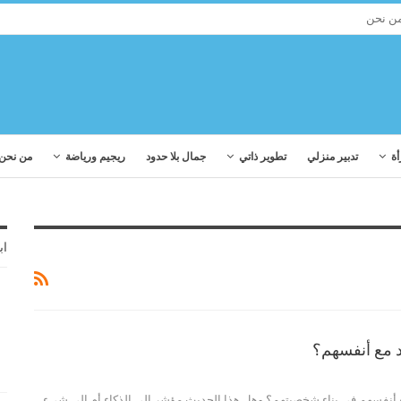
ن نحن
أة
تدبير منزلي
تطوير ذاتي
جمال بلا حدود
ريجيم ورياضة
من نحن
اب
اد مع أنفسهم؟
مع أنفسهم في بناء شخصيتهم؟ وهل هذا الحديث مؤشر الى الذكاء أم إلى شيء