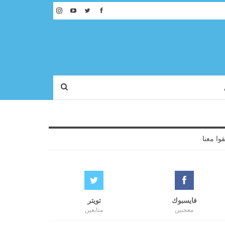
قوا معنا
فايسبوك
تويتر
معجبين
متابعين