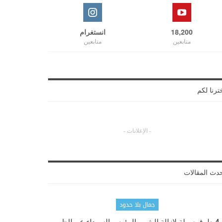
18,200
انستغرام
متابعين
متابعين
ترنا لكم
- الإعلانات -
دث المقالات
جمال بلا حدود