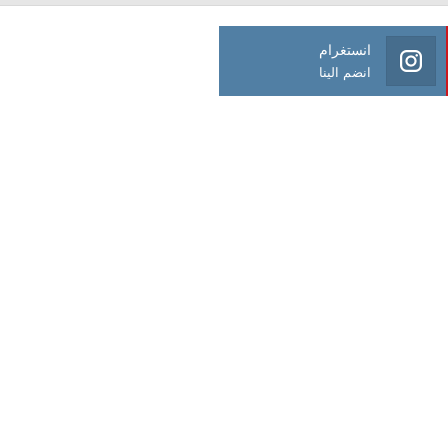
انستغرام
انضم الينا