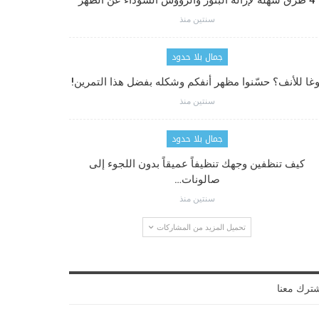
4 طرق سهلة لإزالة البثور والرؤوس السوداء عن الظهر
سنتين منذ
جمال بلا حدود
وغا للأنف؟ حسّنوا مظهر أنفكم وشكله بفضل هذا التمرين!
سنتين منذ
جمال بلا حدود
كيف تنظفين وجهك تنظيفاً عميقاً بدون اللجوء إلى
صالونات…
سنتين منذ
تحميل المزيد من المشاركات
ترك معنا