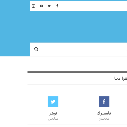
قوا معنا
فايسبوك
تويتر
معجبين
متابعين