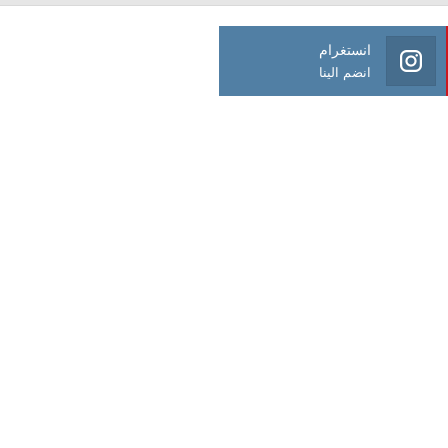
انستغرام
انضم الينا