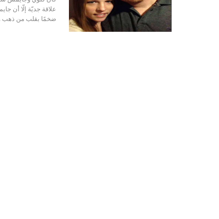
علاقة جديّة إلّا أن جا
ضخمًا بقلب من ذهب ول