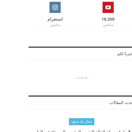
18,200
انستغرام
متابعين
متابعين
ترنا لكم
- الإعلانات -
دث المقالات
جمال بلا حدود