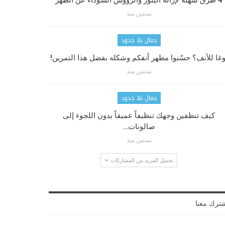
4 طرق سهلة لإزالة البثور والرؤوس السوداء عن الظهر
سنتين منذ
جمال بلا حدود
وغا للأنف؟ حسّنوا مظهر أنفكم وشكله بفضل هذا التمرين!
سنتين منذ
جمال بلا حدود
كيف تنظفين وجهك تنظيفاً عميقاً بدون اللجوء إلى
صالونات…
سنتين منذ
تحميل المزيد من المشاركات
ترك معنا