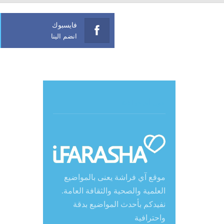
فايسبوك
انضم الينا
حول آي فراشة
موقع آي فراشة يعنى بالمواضيع
العلمية والصحية والثقافة العامة.
نفيدكم بأحدث المواضيع بدقة
واحترافية