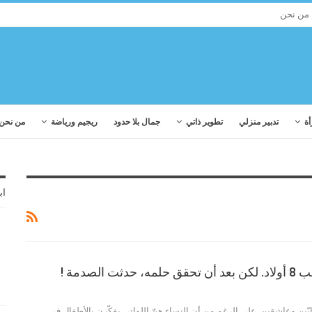
من نحن
أة
تدبير منزلي
تطوير ذاتي
جمال بلا حدود
ريجيم ورياضة
من نحن
اب
ت الصدمة !
ين وعاشقين. على الرغم من أن النساء هنّ اللواتي يفكّرن بالأطفال في