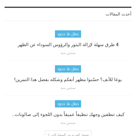
أحدث المقالات
جمال بلا حدود
4 طرق سهلة لإزالة البثور والرؤوس السوداء عن الظهر
سنتين منذ
جمال بلا حدود
يوغا للأنف؟ حسّنوا مظهر أنفكم وشكله بفضل هذا التمرين!
سنتين منذ
جمال بلا حدود
كيف تنظفين وجهك تنظيفاً عميقاً بدون اللجوء إلى صالونات…
سنتين منذ
تحميل المزيد من المشاركات