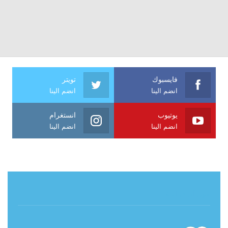
فايسبوك
تويتر
انضم الينا
انضم الينا
يوتيوب
انستغرام
انضم الينا
انضم الينا
حول آي فراشة