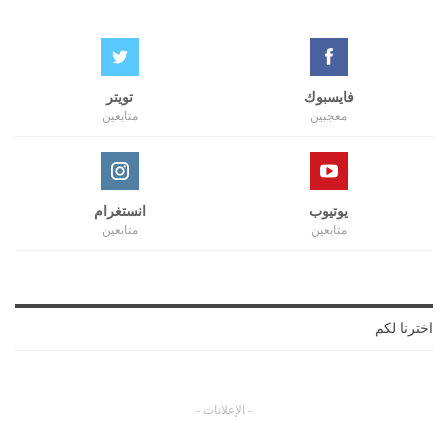
فايسبوك
تويتر
معجبين
متابعين
يوتيوب
انستغرام
متابعين
متابعين
اخترنا لكم
- الإعلانات -