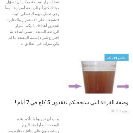
ثمة أسرار بسيطة يمكن أن تسهّل
حياتك كثيراً. وللرياضة أسرارها أيضاً
وهي تجعل جهودك تعطي نتيجة
فتشجعك على الاستمرار والمثابرة
لتحقيق أهدافك. اليكم أسرار
الرياضة السبعة:
انسي أنه قد تمّ
اختراع شيء إسمه المصعد ما لم
يكن منزلك في الطابق
…
ريجيم ورياضة
وصفة القرفة التي ستجعلكم تفقدون 5 كلغ في 7 أيام !
يونيو 2, 2016
يجب أن تجربوا بالتأكيد هذه
الوصفة. ابدأوا منذ اليوم
وستحصلون على نتائج ممتازة بعد