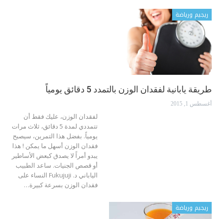
ريجيم ورياضة
طريقة يابانية لفقدان الوزن بالتمدد 5 دقائق يومياً
أغسطس 1, 2015
لفقدان الوزن، عليك فقط أن
تتمددي لمدة 5 دقائق، ثلاث مرات
يومياً. بفضل هذا التمرين، سيصبح
فقدان الوزن أسهل ما يمكن ! هذا
يبدو أمراً لا يصدق كبعض الأساطير
أو قصص الجنيات. ساعد الطبيب
الياباني د. Fukujuji النساء على
فقدان الوزن بسرعة كبيرة…
ريجيم ورياضة