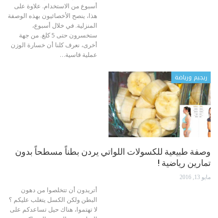
أسبوع من الاستخدام. علاوة على
هذا، ينصح الأخصائيون بهذه الوصفة
المنزلية. في خلال أسبوع،
ستخسرون حتى 5 كلغ. من جهة
أخرى، نعرف كلنا أن خسارة الوزن
عملية قاسية…
ريجيم ورياضة
وصفة طبيعية للكسولات اللواتي يردن بطناً مسطحاً بدون
تمارين رياضية !
مايو 13, 2016
أتريدون أن تتخلصوا من دهون
البطن ولكن الكسل يتغلب عليكم ؟
لا تهتموا، هناك حيل تساعدكم على