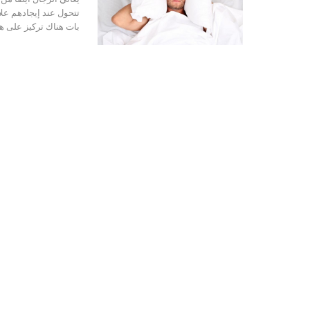
تتحول عند إيجادهم علا
بات هناك تركيز على هذ