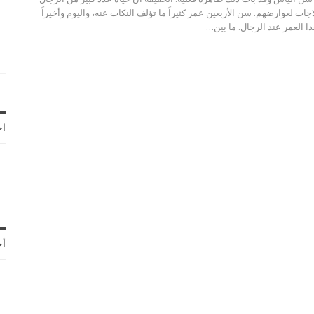
جات لعوارضهم. سن الأربعين عمر كثيراً ما تؤلف النكات عنه، واليوم وأخيراً
ا العمر عند الرجال. ما بين…
اخ
أح