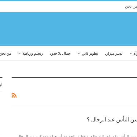
ن نحن
أة
تدبير منزلي
تطوير ذاتي
جمال بلا حدود
ريجيم ورياضة
من نحن
اب
 اليأس عند الرجال ؟
 سن اليأس وقد بات ذلك ظاهرة فعلية. الحقيقة أن حياة عدد كبير من الرجال