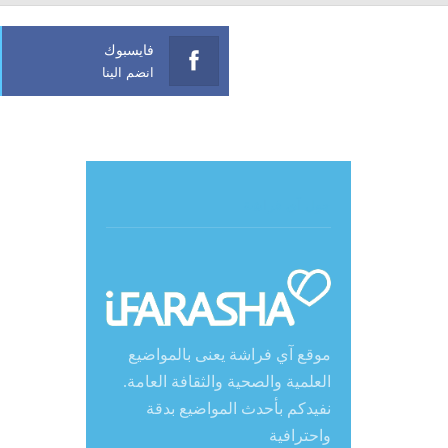
فايسبوك
انضم الينا
حول آي فراشة
موقع آي فراشة يعنى بالمواضيع
العلمية والصحية والثقافة العامة.
نفيدكم بأحدث المواضيع بدقة
واحترافية