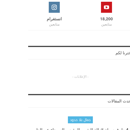
18,200
انستغرام
متابعين
متابعين
ترنا لكم
- الإعلانات -
دث المقالات
جمال بلا حدود