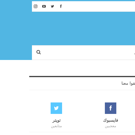
قوا معنا
فايسبوك
تويتر
معجبين
متابعين