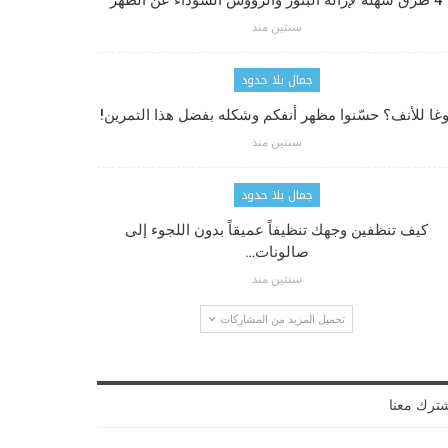
4 طرق سهلة لإزالة البثور والرؤوس السوداء عن الظهر
سنتين منذ
جمال بلا حدود
وغا للأنف؟ حسّنوا مظهر أنفكم وشكله بفضل هذا التمرين!
سنتين منذ
جمال بلا حدود
كيف تنظفين وجهك تنظيفاً عميقاً بدون اللجوء إلى
صالونات…
سنتين منذ
تحميل المزيد من المشاركات
ترك معنا