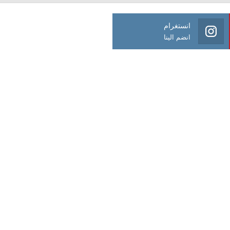
انستغرام
انضم الينا