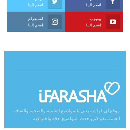
انضم الينا
انضم الينا
يوتيوب
انستغرام
انضم الينا
انضم الينا
حول آي فراشة
موقع آي فراشة يعنى بالمواضيع العلمية والصحية والثقافة
العامة. نفيدكم بأحدث المواضيع بدقة واحترافية