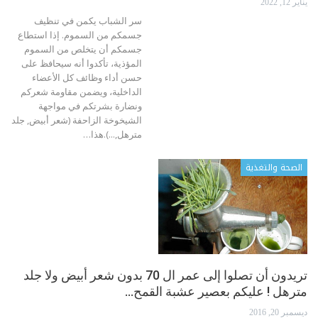
يناير 12, 2022
سر الشباب يكمن في تنظيف
جسمكم من السموم. إذا استطاع
جسمكم أن يتخلص من السموم
المؤذية، تأكدوا أنه سيحافظ على
حسن أداء وظائف كل الأعضاء
الداخلية، ويضمن مقاومة شعركم
ونضارة بشرتكم في مواجهة
الشيخوخة الزاحفة (شعر أبيض, جلد
مترهل,...).هذا
…
الصحة والتغذية
تريدون أن تصلوا إلى عمر ال 70 بدون شعر أبيض ولا جلد
مترهل ! عليكم بعصير عشبة القمح…
ديسمبر 20, 2016