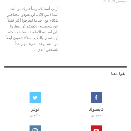
ديسمبر 29, 2016
أرني أسنانك، وسأخبرك من أنت.
ابتداءً من الآن، لن تعودوا محتاجين
للكلام مع أحد ما لتعرفوا أكثر قليلاً
عن شخصيته. يكفيكم أن تنظروا
إلى أسنانه الأمامية بينما هو يتكلم
أو يبتسم. بالطبع، ستكتشفون أيضاً
من أنتم، وهذا شيء مهم جداً
للشخص الذي…
ابقوا معنا
فايسبوك
تويتر
معجبين
متابعين