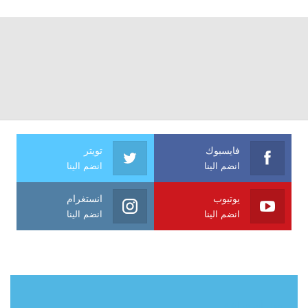
فايسبوك
تويتر
انضم الينا
انضم الينا
يوتيوب
انستغرام
انضم الينا
انضم الينا
حول آي فراشة