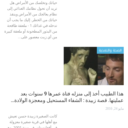
حياتك وتخلصك من الأمراض هل
تريد أن تحول نظامك الغذائي إلى
نظام يعالجك من الأمراض وينقذ
حياتك من الخطر. إليك ما يجب أن
تدخله في غذائك 1 - ملعقة طافحة
من البذور المطحونة أو ملعقة كبيرة
من أي زيت معصور على…
الصحة والتغذية
هذا الطبيب أخذ إلى منزله فتاة عمرها 9 سنوات بعد
عمليتها. قصة زبيدة : الشفاء المستحيل ومعجزة الولادة…
مايو 24, 2016
كانت الصغيرة زبيدة حسن تعيش
مع أهلها في قرية صغيرة معزولة
في أفغانستان. في سنة 2001، وهي