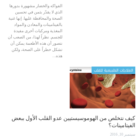
الفواكه والخضار مشهورة بدورها
الذي لا يقدّر بثمن في تحسين
الصحة والمحافظة عليها. إنها غنية
بالفيتامينات والمعادن والمواد
المغذية ومركبات أخرى مفيدة
للجسم. نظراً لهذا، من الصعب أن
نتصور أن هذه الأطعمة يمكن أن
تشكل خطراً على الصحة، ولكن
هذه…
العلاجات الطبيعية للقلب
كيف نتخلص من الهوموسيستيين عدو القلب الأول ببعض
الفيتامينات؟
سبتمبر 10, 2016