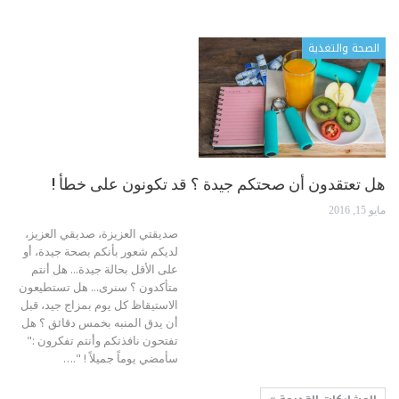
الصحة والتغذية
هل تعتقدون أن صحتكم جيدة ؟ قد تكونون على خطأ !
مايو 15, 2016
صديقتي العزيزة، صديقي العزيز،
لديكم شعور بأنكم بصحة جيدة، أو
على الأقل بحالة جيدة... هل أنتم
متأكدون ؟ سنرى... هل تستطيعون
الاستيقاظ كل يوم بمزاج جيد، قبل
أن يدق المنبه بخمس دقائق ؟ هل
تفتحون نافذتكم وأنتم تفكرون :"
سأمضي يوماً جميلاً ! ".…