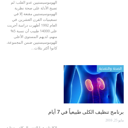
الهوموسيستيين عدو القلب: لم
تصبح الأدلة على صحة نظرية
الهوموسيستيين مقنعة إلا في
تسعينيات القرن العشرين. في
العام 1992 أظهرت دراسة أجريت
على 14000 طبيب أن نسبة 5%
منهم، لديهم المستوى الأعلى
للهوموسيستيين ضمن المجموعة،
كانوا أكثر بثلاث…
الصحة والتغذية
برنامج تنظيف الكلى طبيعياً في 7 أيام
مايو 25, 2016
الكليتان هما العضو المكلف بتنظيف