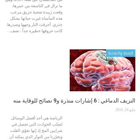
ما تزال في التاسعة من عمرها،
وقعت زبيدة ضحية حريق مرعب.
هذه المأساة غيرت حياتها بشكل
جذري. أحرقت النار وجهها وصدرها.
كانت حروقها خطيرة جداً : نصف…
الصحة والتغذية
النزيف الدماغي : 6 إشارات منذرة و9 نصائح للوقاية منه
مايو 24, 2016
الرياضة هي أحد أفضل الوسائل
لتجنّب الحوادث التي تحصل في
شرايين المخ إذ إنها تقوّي القلب
وتحرّرنا من التوتّر الذي يمكنه أن