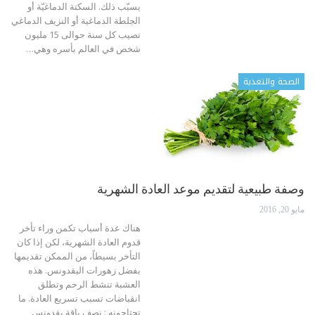
يسبّب ذلك. السكتة الدماغيّة أو
الجلطة الدماغية أو النزيف الدماغي
تصيب كل سنة حوالى 15 مليون
شخص في العالم بأسره وهي…
الصحة والتغذية
وصفة طبيعية لتقديم موعد العادة الشهرية
مايو 20, 2016
هناك عدة أسباب تكمن وراء تأخر
قدوم العادة الشهرية، لكن إذا كان
التأخر بسيطاً، من الممكن تقديمها
بفضل زهورات البقدونس. هذه
العشبة تنشط الرحم وتطلق
انقباضات تسبب تسريع العادة. ما
تحتاجونه : نصف باقة بقدونس