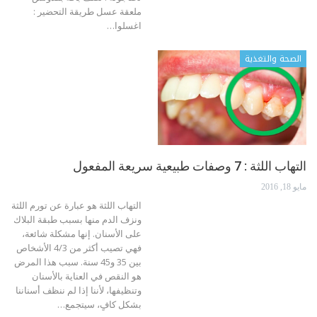
ملعقة عسل طريقة التحضير :
اغسلوا…
الصحة والتغذية
التهاب اللثة : 7 وصفات طبيعية سريعة المفعول
مايو 18, 2016
التهاب اللثة هو عبارة عن تورم اللثة
ونزف الدم منها بسبب طبقة البلاك
على الأسنان. إنها مشكلة شائعة،
فهي تصيب أكثر من 4/3 الأشخاص
بين 35 و45 سنة. سبب هذا المرض
هو النقص في العناية بالأسنان
وتنظيفها، لأننا إذا لم ننظف أسناننا
بشكل كافٍ، سيتجمع…