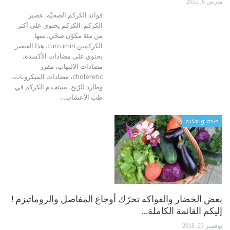
مارس 8, 2022
فوائد الكركم الصحيّة:
عصير
الكركم: الكركم يحتوي على أكثر
من مئة مكوّن صحّي، منها
الكركمين curcumin. هذا العنصر
يحتوي على مضادات الأكسدة،
مضادات الالتهاب، مفرز
choleretic، مضادات الميكروبات،
وطارد للرّيح.
يستخدم الكركم في
طب الأعشاب
…
صحة وتغذية
بعض الخضار والفواكه تحرّك أوجاع المفاصل والروماتيزم !
إليكم القائمة الكاملة…
نوفمبر 23, 2018