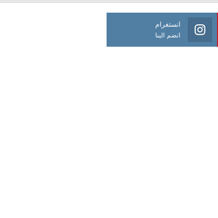
انستغرام
انضم الينا