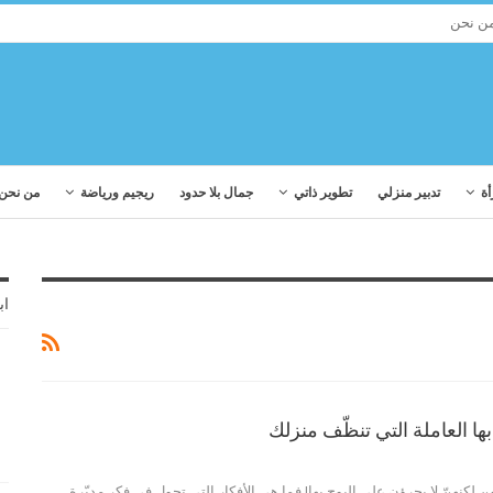
ن نحن
أة
تدبير منزلي
تطوير ذاتي
جمال بلا حدود
ريجيم ورياضة
من نحن
اب
ها العاملة التي تنظّف منزلك
ن لكنهنّ لا يجرؤن على البوح بها! فما هي الأفكار التي تجول في فكر مدبّرة