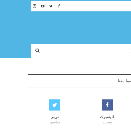
قوا معنا
فايسبوك
تويتر
معجبين
متابعين