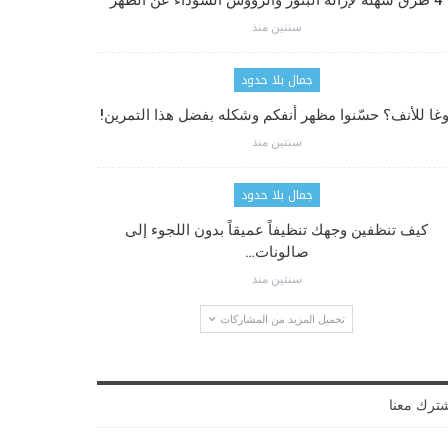
4 طرق سهلة لإزالة البثور والرؤوس السوداء عن الظهر
سنتين منذ
جمال بلا حدود
وغا للأنف؟ حسّنوا مظهر أنفكم وشكله بفضل هذا التمرين!
سنتين منذ
جمال بلا حدود
كيف تنظفين وجهك تنظيفاً عميقاً بدون اللجوء إلى
صالونات…
سنتين منذ
تحميل المزيد من المشاركات
ترك معنا