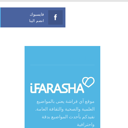
فايسبوك
انضم الينا
حول آي فراشة
موقع آي فراشة يعنى بالمواضيع
العلمية والصحية والثقافة العامة.
نفيدكم بأحدث المواضيع بدقة
واحترافية