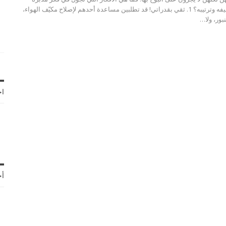
المنزل الذي تهتمّ بتنظيفه وترتيبه؟ 1. ثقي بقدراتي! قد تطلبين مساعدة أحدهم لإصلاح مكيّف الهواء،
بور، ولا…
اخ
أح