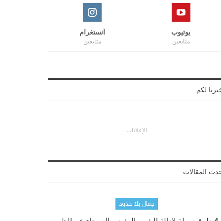
يوتيوب
انستغرام
متابعين
متابعين
ترنا لكم
- الإعلانات -
دث المقالات
جمال بلا حدود