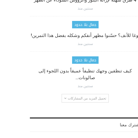
4 طرق سهلة لإزالة البثور والرؤوس السوداء عن الظهر
سنتين منذ
جمال بلا حدود
وغا للأنف؟ حسّنوا مظهر أنفكم وشكله بفضل هذا التمرين!
سنتين منذ
جمال بلا حدود
كيف تنظفين وجهك تنظيفاً عميقاً بدون اللجوء إلى
صالونات…
سنتين منذ
تحميل المزيد من المشاركات
ترك معنا