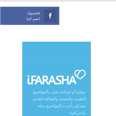
فايسبوك
انضم الينا
حول آي فراشة
موقع آي فراشة يعنى بالمواضيع
العلمية والصحية والثقافة العامة.
نفيدكم بأحدث المواضيع بدقة
واحترافية