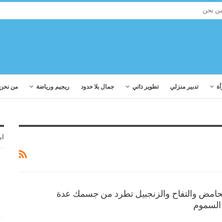
ن نحن
أة
تدبير منزلي
تطوير ذاتي
جمال بلا حدود
ريجيم ورياضة
من نحن
اب
لحامض والتفاح والزنجبيل تطرد من جسمك عدة
السموم