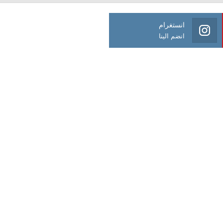
انستغرام
انضم الينا