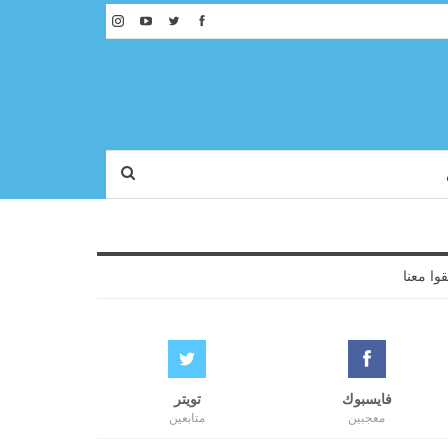
قوا معنا
فايسبوك
تويتر
معجبين
متابعين