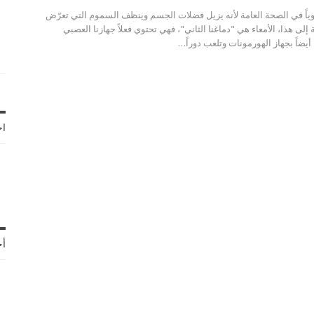
وياً في الصحة العامة لأنه يزيل فضلات الجسم وينظف السموم التي تعرّض
إلى هذا، الأمعاء هي "دماغنا الثاني"، فهي تحتوي فعلاً جهازنا العصبي
أيضاً بجهاز الهورمونات وتلعب دوراً…
اخ
أح