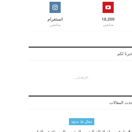
18,200
انستغرام
متابعين
متابعين
ترنا لكم
- الإعلانات -
دث المقالات
جمال بلا حدود