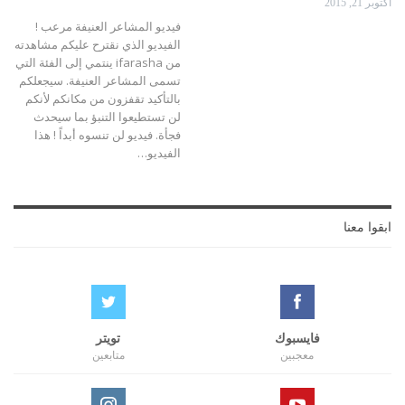
أكتوبر 21, 2015
فيديو المشاعر العنيفة مرعب !
الفيديو الذي نقترح عليكم مشاهدته
من ifarasha ينتمي إلى الفئة التي
تسمى المشاعر العنيفة. سيجعلكم
بالتأكيد تقفزون من مكانكم لأنكم
لن تستطيعوا التنبؤ بما سيحدث
فجأة. فيديو لن تنسوه أبداً ! هذا
الفيديو…
ابقوا معنا
فايسبوك
تويتر
معجبين
متابعين