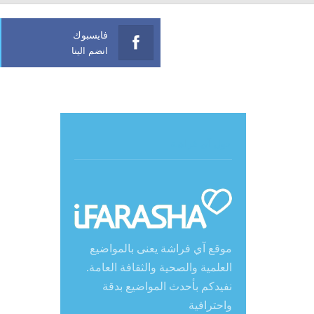
فايسبوك
انضم الينا
حول آي فراشة
موقع آي فراشة يعنى بالمواضيع
العلمية والصحية والثقافة العامة.
نفيدكم بأحدث المواضيع بدقة
واحترافية