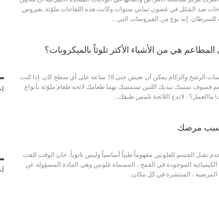
احات ضد الشلل في غضون ثماني سنوات وكانت هذه اللقاحات ملوّثة بفيروس
المطاعم هي من الأشياء الأكثر تلوثاً بالميكروبات؟
تقول الأبحاث أن فيروسات الرشح والزكام يمكن أن تعيش حتى 18 ساعة على أي سطح كان. إذا كنت
م فسوف تمسك بيديك اللتين ستمسك بهما طعامك لائحة طعام ملوّثة بأنواع
اخ
! ماالعمل؟ - لاتدع اللائحة تلمس طبقك…
 سبب مرضك
 تقبل الجسم للغلوتين مفهوماً طبياً أساسياً وليس ثانوياً، حان الوقت للفت
دة الكيميائية الموجودة في القمح ، المسماة غلوتين وهي المادة المسؤولة عن
أح
ت المرضية ، المنتشرة في كل مكان…