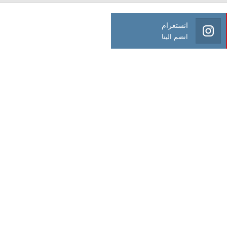
انستغرام
انضم الينا