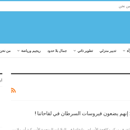
ن نحن
أة
تدبير منزلي
تطوير ذاتي
جمال بلا حدود
ريجيم ورياضة
من نحن
اب
إنهم يضعون فيروسات السرطان في لقاحاتنا !
رف مركز مكافحة الأمراض واتقائها في الولايات المتحدة الأميركية أن ملايين