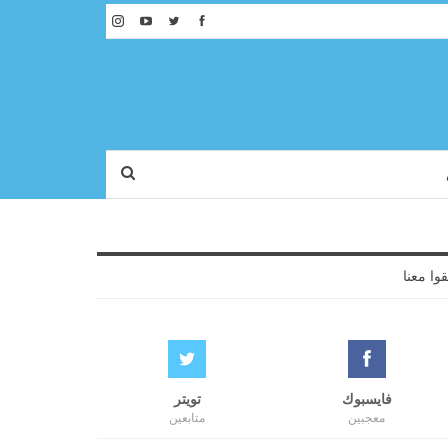
قوا معنا
فايسبوك
تويتر
معجبين
متابعين