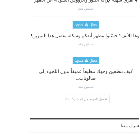
4 طرق سهلة لإزالة البثور والرؤوس السوداء عن الظهر
سنتين منذ
جمال بلا حدود
وغا للأنف؟ حسّنوا مظهر أنفكم وشكله بفضل هذا التمرين!
سنتين منذ
جمال بلا حدود
كيف تنظفين وجهك تنظيفاً عميقاً بدون اللجوء إلى
صالونات…
سنتين منذ
تحميل المزيد من المشاركات
ترك معنا