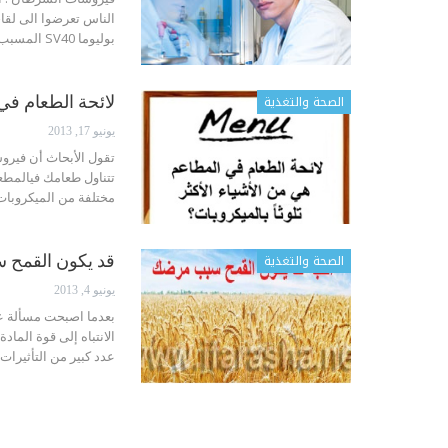
الناس تعرضوا الى لق
بوليوما SV40 المسبب للسرطان. إنه نوع من الفيروسات التي…
الصحة والتغذية
لائحة الطعام في 
يونيو 17, 2013
تتناول طعامك فيالمطع
مختلفة من الميكروبات
الصحة والتغذية
قد يكون القمح
يونيو 4, 2013
بعدما اصبحت مسألة عدم
الانتباه إلى قوة الما
عدد كبير من التأثيرا