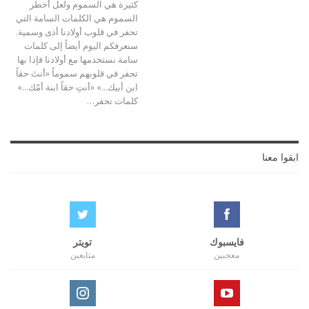
كثيرة هي السموم ولعل أخطر
السموم هي الكلمات السامة التي
تحفر في قلوب أولادنا أذى وسمية.
سنعرفكم اليوم أيضاً إلى كلمات
سامة نستخدمها مع أولادنا فإذا بها
تحفر في قلوبهم سموماً «أنتَ حقاً
ابن أبيك...» «أنتِ حقاً ابنة أمّك...»
كلمات تحفر…
ابقوا معنا
فايسبوك
تويتر
معجبين
متابعين