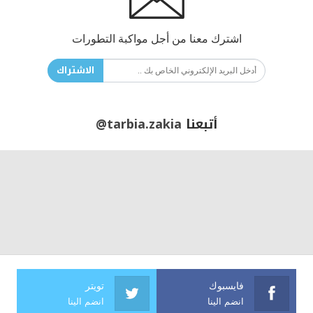
اشترك معنا من أجل مواكبة التطورات
الاشتراك
أتبعنا
@tarbia.zakia
فايسبوك
تويتر
انضم الينا
انضم الينا