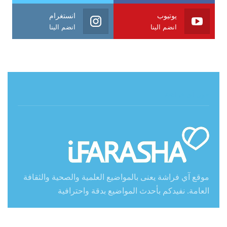
يوتيوب
انستغرام
انضم الينا
انضم الينا
حول آي فراشة
موقع آي فراشة يعنى بالمواضيع العلمية والصحية والثقافة
العامة. نفيدكم بأحدث المواضيع بدقة واحترافية