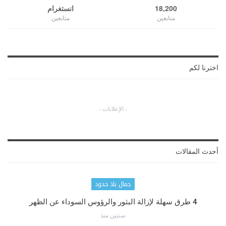
18,200
انستغرام
متابعين
متابعين
اخترنا لكم
- الإعلانات -
أحدث المقالات
جمال بلا حدود
4 طرق سهلة لإزالة البثور والرؤوس السوداء عن الظهر
سنتين منذ