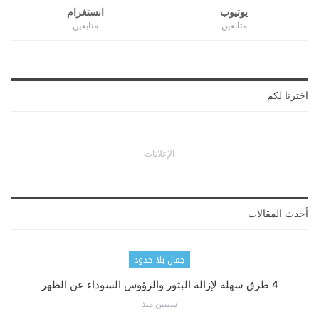
يوتيوب
انستغرام
متابعين
متابعين
اخترنا لكم
- الإعلانات -
أحدث المقالات
جمال بلا حدود
4 طرق سهلة لإزالة البثور والرؤوس السوداء عن الظهر
سنتين منذ