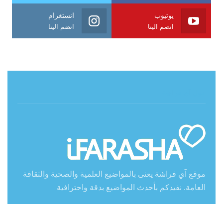
يوتيوب
انستغرام
انضم الينا
انضم الينا
حول آي فراشة
موقع آي فراشة يعنى بالمواضيع العلمية والصحية والثقافة
العامة. نفيدكم بأحدث المواضيع بدقة واحترافية