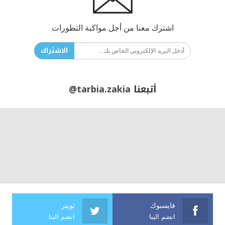
اشترك معنا من أجل مواكبة التطورات
الاشتراك
أتبعنا
@tarbia.zakia
فايسبوك
تويتر
انضم الينا
انضم الينا