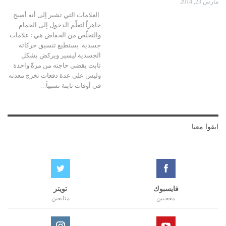
مارس 23, 2014
العلامات التي تشير إلى أنه أصبح
جاهزاً لتعلّم الدخول إلى الحمام
والتخلّص من الحفاض هي : علامات
جسدية: يستطيع تنسيق حركاته
الجسدية ليسير ويركض بشكل
ثابت يقضي حاجته من مرةّ واحدة
وليس على عدة دفعات تخرج معدته
في أوقات ثابتة نسبياً…
ابقوا معنا
فايسبوك
تويتر
معجبين
متابعين