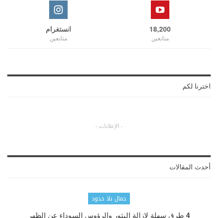
18,200
انستغرام
متابعين
متابعين
اخترنا لكم
- الإعلانات -
أحدث المقالات
جمال بلا حدود
4 طرق سهلة لإزالة البثور والرؤوس السوداء عن الظهر