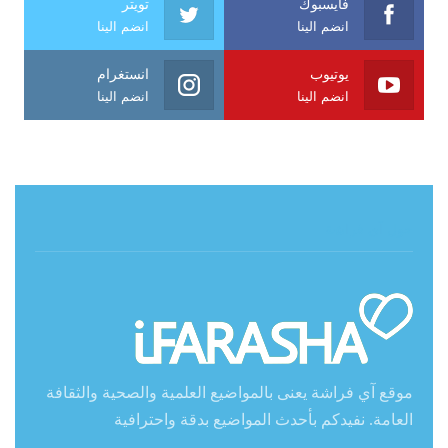
فايسبوك
تويتر
انضم الينا
انضم الينا
يوتيوب
انستغرام
انضم الينا
انضم الينا
حول آي فراشة
موقع آي فراشة يعنى بالمواضيع العلمية والصحية والثقافة
العامة. نفيدكم بأحدث المواضيع بدقة واحترافية