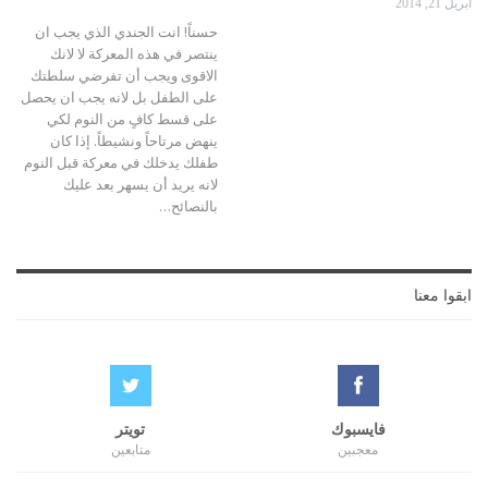
أبريل 21, 2014
حسناً! انت الجندي الذي يجب ان
ينتصر في هذه المعركة لا لانك
الاقوى ويجب أن تفرضي سلطتك
على الطفل بل لانه يجب ان يحصل
على قسط كافٍ من النوم لكي
ينهض مرتاحاً ونشيطاً. إذا كان
طفلك يدخلك في معركة قبل النوم
لانه يريد أن يسهر بعد عليك
بالنصائح…
ابقوا معنا
فايسبوك
تويتر
معجبين
متابعين