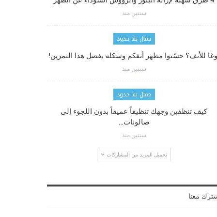
4 طرق سهلة لإزالة البثور والرؤوس السوداء عن الظهر
سنتين منذ
جمال بلا حدود
وغا للأنف؟ حسّنوا مظهر أنفكم وشكله بفضل هذا التمرين!
سنتين منذ
جمال بلا حدود
كيف تنظفين وجهك تنظيفاً عميقاً بدون اللجوء إلى
صالونات…
سنتين منذ
تحميل المزيد من المشاركات
ترك معنا