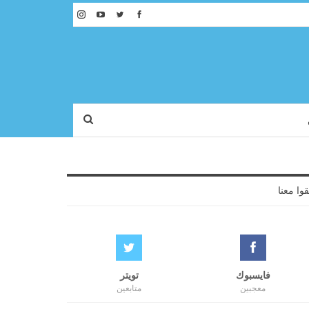
قوا معنا
فايسبوك
تويتر
معجبين
متابعين