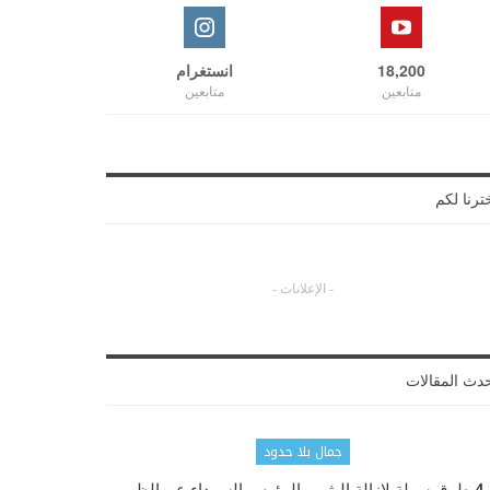
18,200
انستغرام
متابعين
متابعين
ترنا لكم
- الإعلانات -
دث المقالات
جمال بلا حدود