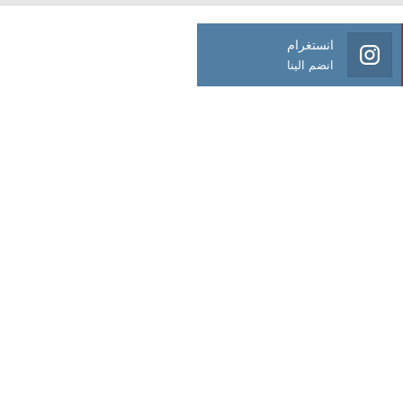
انستغرام
انضم الينا