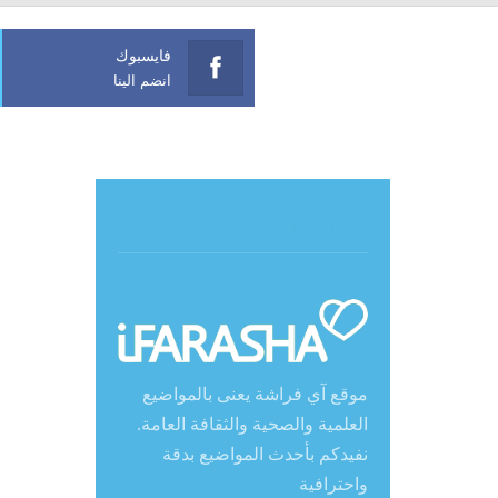
فايسبوك
انضم الينا
حول آي فراشة
موقع آي فراشة يعنى بالمواضيع
العلمية والصحية والثقافة العامة.
نفيدكم بأحدث المواضيع بدقة
واحترافية