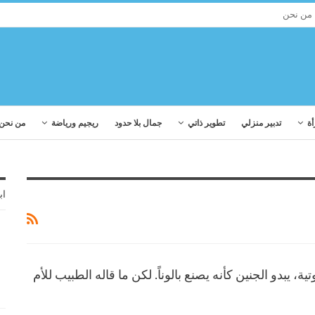
من نحن
أة
تدبير منزلي
تطوير ذاتي
جمال بلا حدود
ريجيم ورياضة
من نحن
اب
، يبدو الجنين كأنه يصنع بالوناً. لكن ما قاله الطبيب للأم