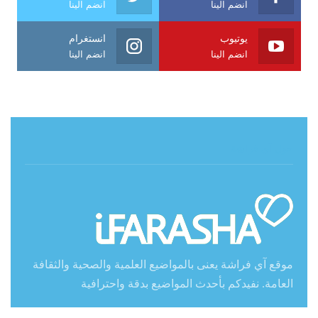
انضم الينا
انضم الينا
يوتيوب
انستغرام
انضم الينا
انضم الينا
حول آي فراشة
موقع آي فراشة يعنى بالمواضيع العلمية والصحية والثقافة
العامة. نفيدكم بأحدث المواضيع بدقة واحترافية