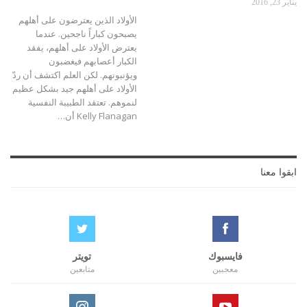
يناير 23, 2016
الأولاد الذين يعترضون على أهلهم
يصبحون كباراً ناجحين. عندما
يعترض الأولاد على أهلهم، يفقد
الكبار أعصابهم فيغضبون
ويؤنبونهم. لكن العلم اكتشف أن ردّ
الأولاد على أهلهم جيد بشكل عظيم
لنموهم. تعتقد الطبيبة النفسية
Kelly Flanagan أن…
ابقوا معنا
فايسبوك
تويتر
معجبين
متابعين