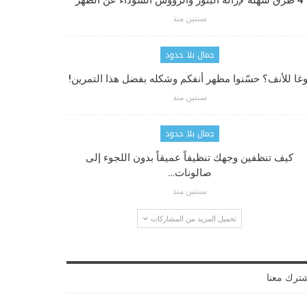
4 طرق سهلة لإزالة البثور والرؤوس السوداء عن الظهر
سنتين منذ
جمال بلا حدود
وغا للأنف؟ حسّنوا مظهر أنفكم وشكله بفضل هذا التمرين!
سنتين منذ
جمال بلا حدود
كيف تنظفين وجهك تنظيفاً عميقاً بدون اللجوء إلى
صالونات…
سنتين منذ
تحميل المزيد من المشاركات
ترك معنا