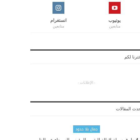
يوتيوب
انستغرام
متابعين
متابعين
ترنا لكم
- الإعلانات -
دث المقالات
جمال بلا حدود