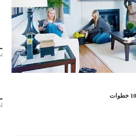
اخ
أح