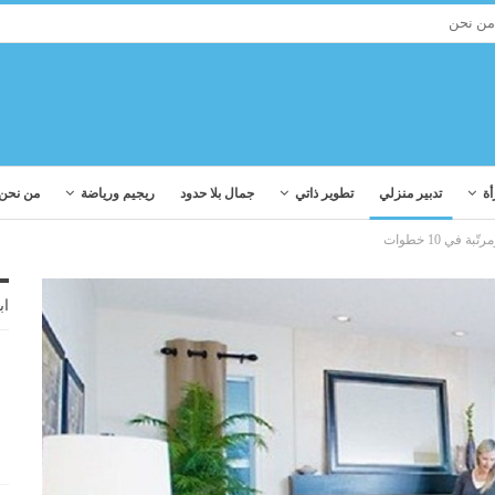
من نحن
أة
تدبير منزلي
تطوير ذاتي
جمال بلا حدود
ريجيم ورياضة
من نحن
ي 10 خطوات
اب