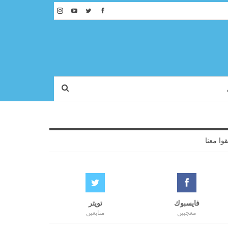
قوا معنا
فايسبوك
تويتر
معجبين
متابعين