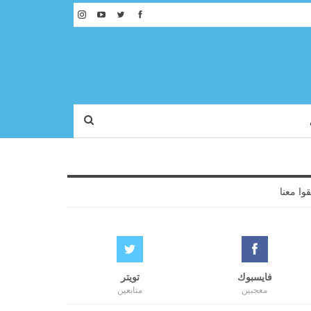
قوا معنا
فايسبوك
تويتر
معجبين
متابعين