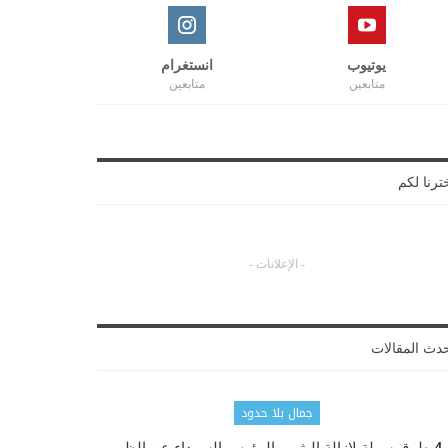
يوتيوب
انستغرام
متابعين
متابعين
ترنا لكم
- الإعلانات -
دث المقالات
جمال بلا حدود