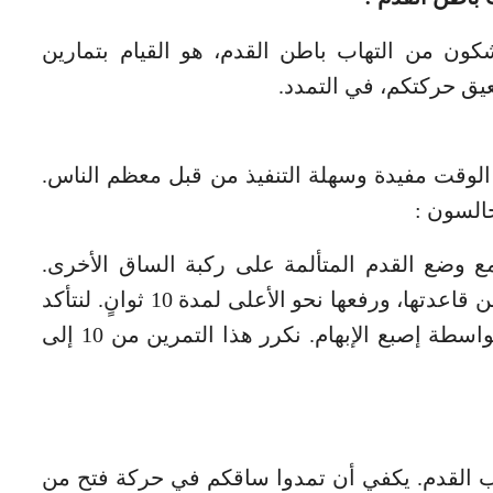
ون من التهاب باطن القدم، هو القيام بتمارين
يق حركتكم، في التمدد.
وقت مفيدة وسهلة التنفيذ من قبل معظم الناس.
السون :
 وضع القدم المتألمة على ركبة الساق الأخرى.
يرتكز التمرين على الإمساك بأصابع القدم من قاعدتها، ورفعها نحو الأعلى لمدة 10 ثوانٍ. لنتأكد
أن الرباط الأخمصي مشدود جيداً، نلمسه بواسطة إصبع الإبهام. نكرر هذا التمرين من 10 إلى
ب القدم. يكفي أن تمدوا ساقكم في حركة فتح من