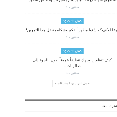
4 طرق سهلة لإزالة البثور والرؤوس السوداء عن الظهر
سنتين منذ
جمال بلا حدود
وغا للأنف؟ حسّنوا مظهر أنفكم وشكله بفضل هذا التمرين!
سنتين منذ
جمال بلا حدود
كيف تنظفين وجهك تنظيفاً عميقاً بدون اللجوء إلى
صالونات…
سنتين منذ
تحميل المزيد من المشاركات
ترك معنا