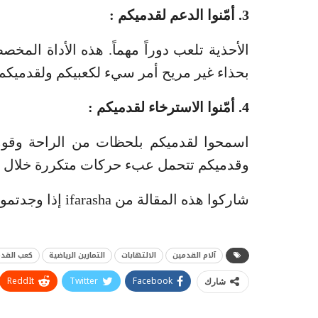
3. أمّنوا الدعم لقدميكم :
الأحذية تلعب دوراً مهماً. هذه الأداة ال
بحذاء غير مريح أمر سيء لكعبيكم ولقدميكم
4. أمّنوا الاسترخاء لقدميكم :
اسمحوا لقدميكم بلحظات من الراحة وقوموا
وقدميكم تتحمل عبء حركات متكررة خلال م
شاركوا هذه المقالة من ifarasha إذا وجدتموها مفيدة. شكراً لكم.
آلام القدمين
الالتهابات
التمارين الرياضية
كعب القد
ReddIt
Twitter
Facebook
شارك