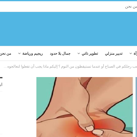
ن نحن
أة
تدبير منزلي
تطوير ذاتي
جمال بلا حدود
ريجيم ورياضة
من نحن
 رجلكم في الصباح أو عندما تستيقظون من النوم ؟ إليكم ماذا يجب أن تفعلوا لتعالجوه…
اب