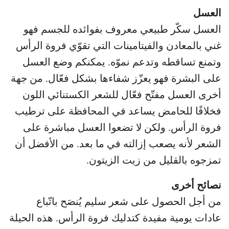
العسل
العسل سكّر طبيعي معروف بفوائده للجسم فهو
غني بالمعادن والفيتامينات التي تقوّي فروة الرأس
وتمنع تساقطه وتدعم نموّه. يمكنكم وضع العسل
على البشرة فهو يعزّز شفاءها بشكل فعّال. من جهة
أخرى العسل مفتّح فعّال للشعر الكستنائي اللون
فخلافًا للحامض يساعد في المحافظة على ترطيب
فروة الرأس. ولكن لا تضعوا العسل مباشرة على
الشعر لأنه يصعب إزالته في ما بعد. من الأفضل أن
تمزجوه بالقليل من زيت الزيتون.
نصائح أخرى
من أجل الحصول على شعر سليم يُنصَح باتّباع
عادات يومية مفيدة كتدليك فروة الرأس. هذه الحيلة