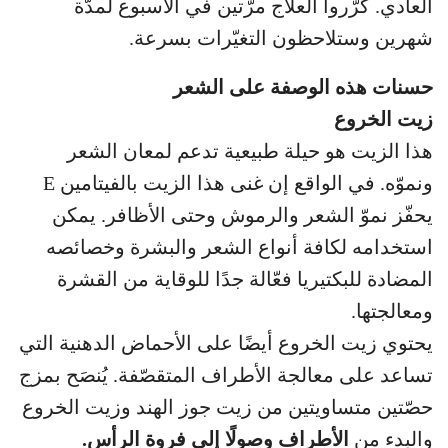
العادي. كرّروا العلاج مرّتين في الأسبوع لمدّة
شهرين وستلاحظون التغيّرات بسرعة.
حسنات هذه الوصفة على الشعر
زيت الخروع
هذا الزيت هو حيلة طبيعية تدعم لمعان الشعر
ونموّه. في الواقع إن غنى هذا الزيت بالفيتامين E
يحفّز نموّ الشعر والرموش وحتى الأظافر. يمكن
استخدامه لكافة أنواع الشعر والبشرة وخصائصه
المضادة للبكتيريا فعّالة جدًا للوقاية من القشرة
ومعالجتها.
يحتوي زيت الخروع أيضًا على الأحماض الدهنية التي
تساعد على معالجة الأطراف المتقصّفة. يُنصَح بمزج
حصّتين متساويتين من زيت جوز الهند وزيت الخروع
والبدء من
الأطراف وصولًا إلى فروة الرأس.