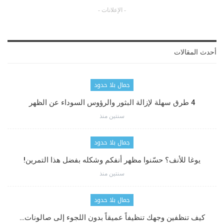
- الإعلانات -
أحدث المقالات
جمال بلا حدود
4 طرق سهلة لإزالة البثور والرؤوس السوداء عن الظهر
سنتين منذ
جمال بلا حدود
يوغا للأنف؟ حسّنوا مظهر أنفكم وشكله بفضل هذا التمرين!
سنتين منذ
جمال بلا حدود
كيف تنظفين وجهك تنظيفاً عميقاً بدون اللجوء إلى صالونات…