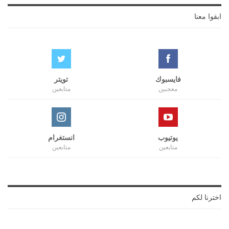
ابقوا معنا
فايسبوك
تويتر
معجبين
متابعين
يوتيوب
انستغرام
متابعين
متابعين
اخترنا لكم