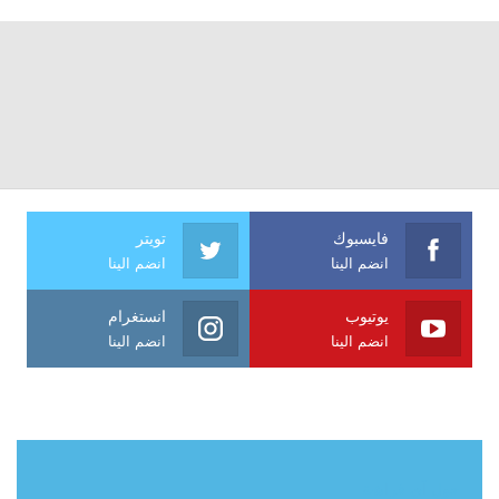
فايسبوك
تويتر
انضم الينا
انضم الينا
يوتيوب
انستغرام
انضم الينا
انضم الينا
حول آي فراشة