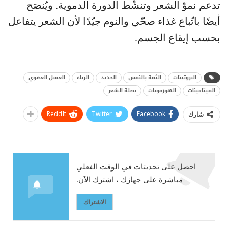
تدعم نموّ الشعر وتنشّط الدورة الدموية. ويُنصَح
أيضًا باتّباع غذاء صحّي والنوم جيّدًا لأن الشعر يتفاعل
بحسب إيقاع الجسم.
البروتينات
الثقة بالنفس
الحديد
الزنك
العسل العضوي
الفيتامينات
الهورمونات
بصلة الشعر
ReddIt
Twitter
Facebook
شارك
احصل على تحديثات في الوقت الفعلي
مباشرة على جهازك ، اشترك الآن.
الاشتراك