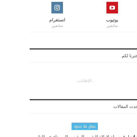
يوتيوب
انستغرام
متابعين
متابعين
ترنا لكم
- الإعلانات -
دث المقالات
جمال بلا حدود