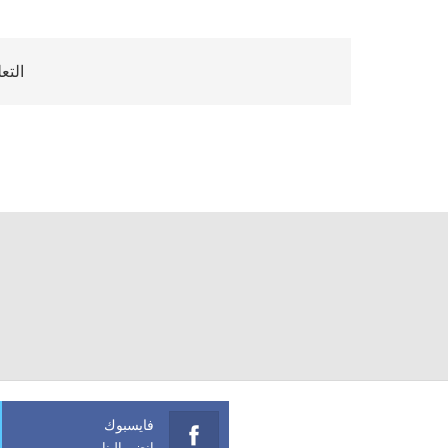
التع
فايسبوك
انضم الينا