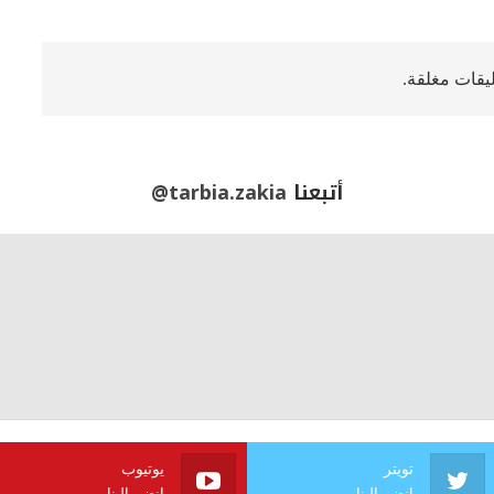
ليقات مغلقة.
أتبعنا
@tarbia.zakia
تويتر
يوتيوب
انضم الينا
انضم الينا