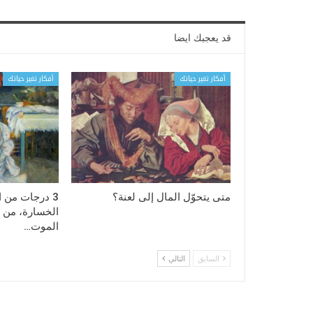
قد يعجبك ايضا
أفكار تغير حياتك
أفكار تغير حياتك
متى يتحوّل المال إلى لعنة؟
3 درجات من ا
الخسارة، من 
الموت…
السابق
التالي