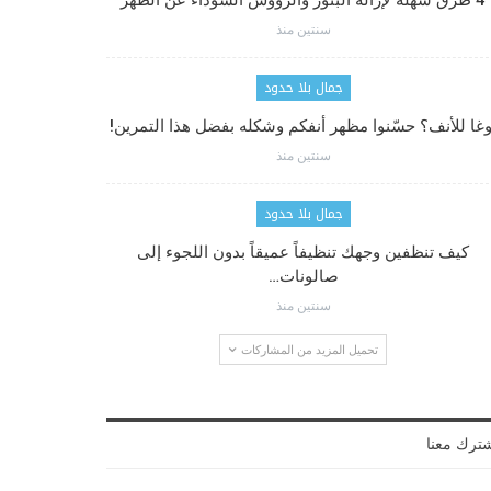
4 طرق سهلة لإزالة البثور والرؤوس السوداء عن الظهر
سنتين منذ
جمال بلا حدود
وغا للأنف؟ حسّنوا مظهر أنفكم وشكله بفضل هذا التمرين!
سنتين منذ
جمال بلا حدود
كيف تنظفين وجهك تنظيفاً عميقاً بدون اللجوء إلى
صالونات…
سنتين منذ
تحميل المزيد من المشاركات
ترك معنا