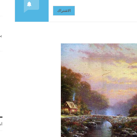
الاشتراك
ي
اش