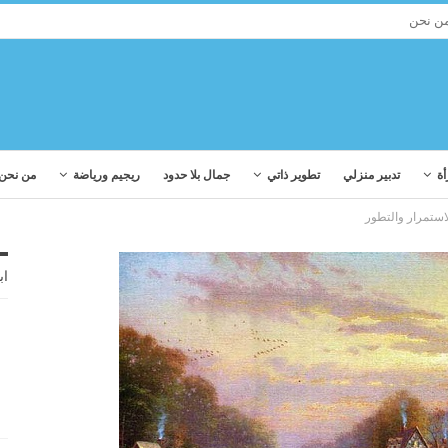
ن نحن
أة
تدبير منزلي
تطوير ذاتي
جمال بلا حدود
ريجيم ورياضة
من نحن
استمرار والتطور
اب