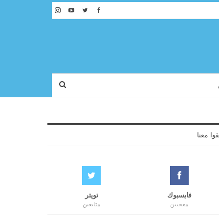
قوا معنا
فايسبوك
تويتر
معجبين
متابعين