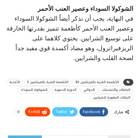
الشوكولا السوداء وعصير العنب الأحمر
في النهاية، يجب أن نذكر أيضاً الشوكولا السوداء
وعصير العنب الأحمر كأطعمة تتميز بقدرتها الخارقة
على توسيع الشرايين. يحتوي كلاهما على
الريزفيراترول، وهو مضاد أكسدة قوي مفيد جداً
لصحة القلب والشرايين.
الأطعمة الغنية بالفيتامين B3
الأطعمة الغنية بالفيتامين E
الأغذية
الجلطات والتشنجات
الدوالي
الدورة الدموية
الشوكولا السوداء
النباتات المقوية للشرايين
ReddIt
Twitter
Facebook
شارك