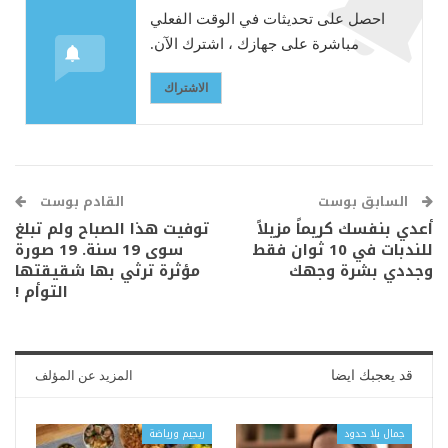
احصل على تحديثات في الوقت الفعلي
مباشرة على جهازك ، اشترك الآن.
الاشتراك
السابق بوست
القادم بوست
أعدي بنفسك كريماً مزيلاً
توفيت هذا الصباح ولم تبلغ
للندبات في 10 ثوان فقط
سوى 19 سنة. 19 صورة
وجددي بشرة وجهك
مؤثرة ترثي بها شقيقتها
التوأم !
قد يعجبك ايضا
المزيد عن المؤلف
جمال بلا حدود
ريجيم ورياضة