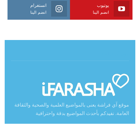
يوتيوب
انستغرام
انضم الينا
انضم الينا
حول آي فراشة
موقع آي فراشة يعنى بالمواضيع العلمية والصحية والثقافة
العامة. نفيدكم بأحدث المواضيع بدقة واحترافية