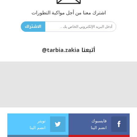
اشترك معنا من أجل مواكبة التطورات
الاشتراك
أتبعنا
@tarbia.zakia
فايسبوك
تويتر
انضم الينا
انضم الينا