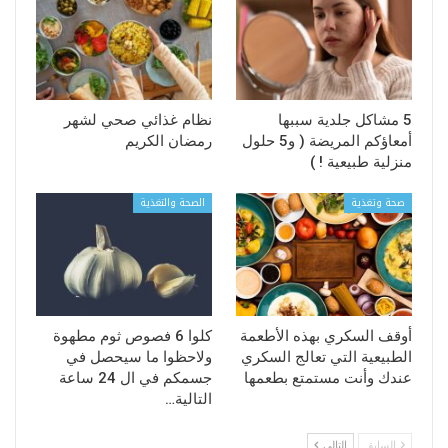
5 مشاكل جلدية سببها
نظام غذائي صحي لشهر
أمعاؤكم المريضة ( و5 حلول
رمضان الكريم
منزلية طبيعية ! )
صحة وتغذية
الصحة والتغذية
أوقف السكري بهذه الأطعمة
كلوا 6 فصوص ثوم مطهوة
الطبيعية التي تعالج السكري
ولاحظوا ما سيحصل في
عندك وأنت مستمتع بطعمها
جسمكم في ال 24 ساعة
التالية…
السابق
التالي