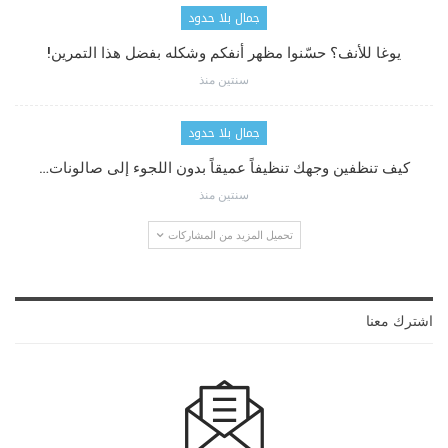
جمال بلا حدود
يوغا للأنف؟ حسّنوا مظهر أنفكم وشكله بفضل هذا التمرين!
سنتين منذ
جمال بلا حدود
كيف تنظفين وجهك تنظيفاً عميقاً بدون اللجوء إلى صالونات…
سنتين منذ
تحميل المزيد من المشاركات
اشترك معنا