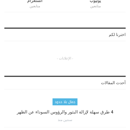
يوتيوب
انستغرام
متابعين
متابعين
اخترنا لكم
- الإعلانات -
أحدث المقالات
جمال بلا حدود
4 طرق سهلة لإزالة البثور والرؤوس السوداء عن الظهر
سنتين منذ