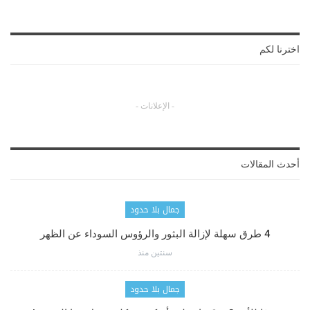
اخترنا لكم
- الإعلانات -
أحدث المقالات
جمال بلا حدود
4 طرق سهلة لإزالة البثور والرؤوس السوداء عن الظهر
سنتين منذ
جمال بلا حدود