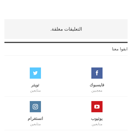
التعليقات مغلقة.
ابقوا معنا
فايسبوك
تويتر
معجبين
متابعين
يوتيوب
انستغرام
متابعين
متابعين