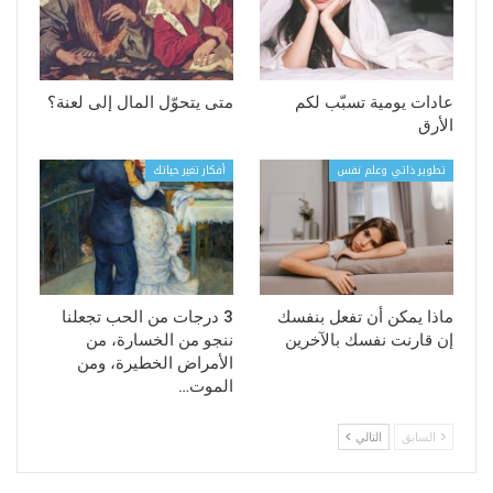
عادات يومية تسبّب لكم
متى يتحوّل المال إلى لعنة؟
الأرق
تطوير ذاتي وعلم نفس
أفكار تغير حياتك
ماذا يمكن أن تفعل بنفسك
3 درجات من الحب تجعلنا
إن قارنت نفسك بالآخرين
ننجو من الخسارة، من
الأمراض الخطيرة، ومن
الموت…
السابق
التالي