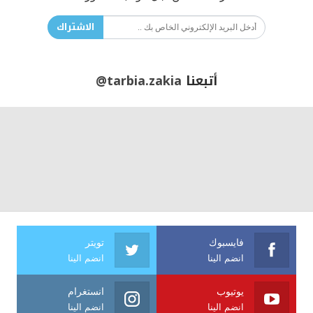
الاشتراك
أتبعنا
@tarbia.zakia
فايسبوك
تويتر
انضم الينا
انضم الينا
يوتيوب
انستغرام
انضم الينا
انضم الينا