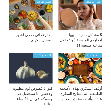
جمال بلا حدود
ريجيم ورياضة
5 مشاكل جلدية سببها
نظام غذائي صحي لشهر
أمعاؤكم المريضة ( و5 حلول
رمضان الكريم
منزلية طبيعية ! )
صحة وتغذية
الصحة والتغذية
أوقف السكري بهذه الأطعمة
كلوا 6 فصوص ثوم مطهوة
الطبيعية التي تعالج السكري
ولاحظوا ما سيحصل في
عندك وأنت مستمتع بطعمها
جسمكم في ال 24 ساعة
التالية…