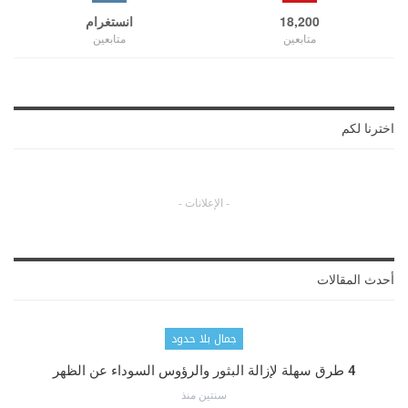
18,200
انستغرام
متابعين
متابعين
اخترنا لكم
- الإعلانات -
أحدث المقالات
جمال بلا حدود
4 طرق سهلة لإزالة البثور والرؤوس السوداء عن الظهر
سنتين منذ