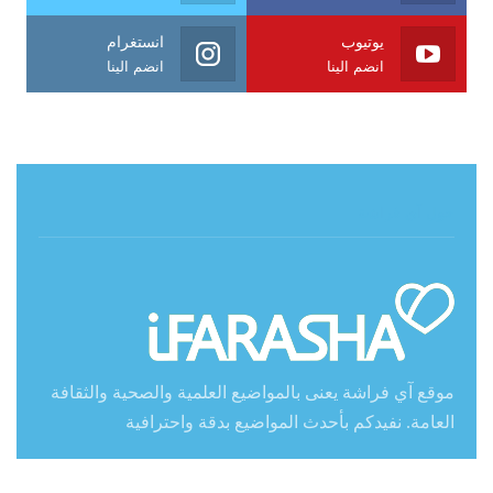
يوتيوب
انستغرام
انضم الينا
انضم الينا
حول آي فراشة
موقع آي فراشة يعنى بالمواضيع العلمية والصحية والثقافة
العامة. نفيدكم بأحدث المواضيع بدقة واحترافية