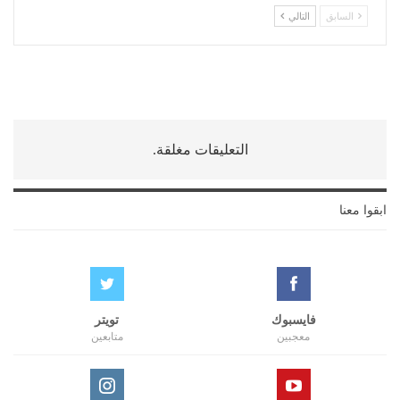
السابق
التالي
التعليقات مغلقة.
ابقوا معنا
فايسبوك
تويتر
معجبين
متابعين