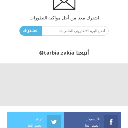
اشترك معنا من أجل مواكبة التطورات
الاشتراك
أتبعنا
@tarbia.zakia
فايسبوك
تويتر
انضم الينا
انضم الينا