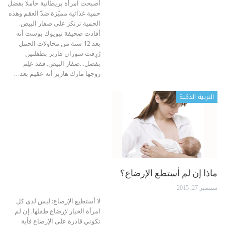
أصبحت امرأة بريطانية حاملًا بفضل
حمية غذائية مميّزة ضدّ العقم وهذه
الحمية ترتكز على صفار البيض.
أفادت صحيفة نيويوك بوست أنه
بعد 12 سنة من محاولات الحمل
رُزِقَت سوزان هاربر بطفلتين
بفضل...صفار البيض. فقد علِم
زوجها مارك هاربر أنه عقيم بعد…
التربية الذكية
ماذا إن لم أستطع الإرضاع؟
سبتمبر 27, 2015
لا أستطيع الإرضاع: ليس لدى كل
امرأة الخيار لإرضاع طفلها. إن لم
تكوني قادرة على الإرضاع فأية