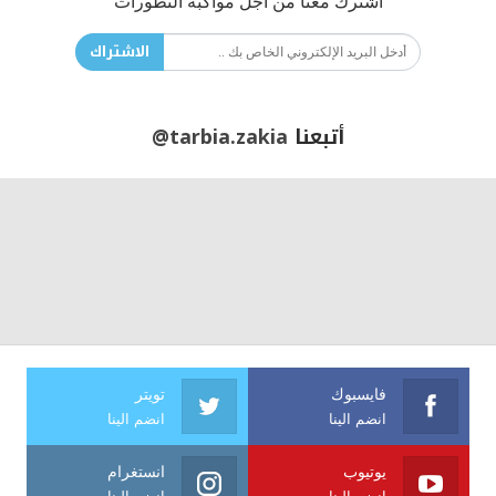
اشترك معنا من أجل مواكبة التطورات
الاشتراك
أتبعنا
@tarbia.zakia
فايسبوك
تويتر
انضم الينا
انضم الينا
يوتيوب
انستغرام
انضم الينا
انضم الينا