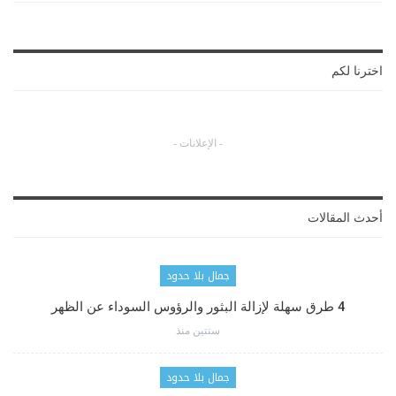
اخترنا لكم
- الإعلانات -
أحدث المقالات
جمال بلا حدود
4 طرق سهلة لإزالة البثور والرؤوس السوداء عن الظهر
سنتين منذ
جمال بلا حدود