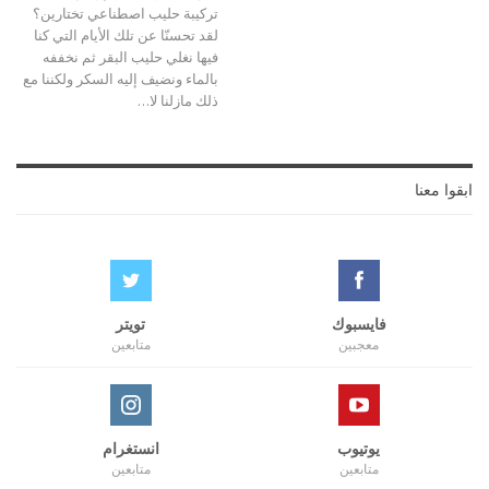
تركيبة حليب اصطناعي تختارين؟
لقد تحسنّا عن تلك الأيام التي كنا
فيها نغلي حليب البقر ثم نخففه
بالماء ونضيف إليه السكر ولكننا مع
ذلك مازلنا لا…
ابقوا معنا
فايسبوك
تويتر
معجبين
متابعين
يوتيوب
انستغرام
متابعين
متابعين